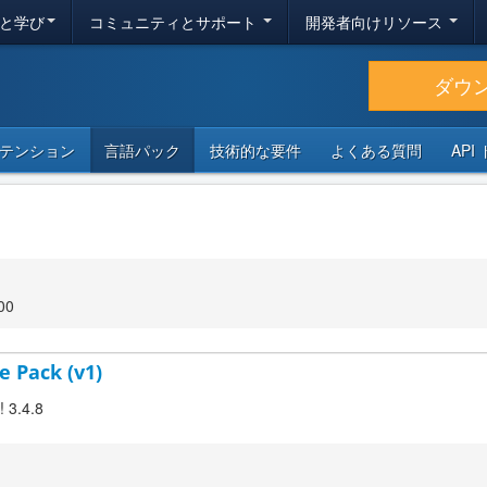
と学び
コミュニティとサポート
開発者向けリソース
ダウ
テンション
言語パック
技術的な要件
よくある質問
API
00
e Pack (v1)
! 3.4.8