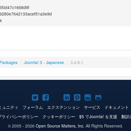
5f0d47c1668d9f
9280e7642133acef51a3e9d
s
 Packages
/
Joomla! 3 - Japanese
/
3.4.8.1
Joomla!
Joomla!
Joomla!
Joomla!
Joomla!
Joomla!
Joomla!
Twitter
Facebook
YouTube
LinkedIn
Pinterest
Instagram
GitHub
ミュニティ
フォーラム
エクステンション
サービス
ドキュメント
プライバシーポリシー
クッキーポリシー
$5 でJoomla! を支援
翻訳
© 2005 - 2026
Open Source Matters, Inc.
All Rights Reserved.