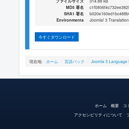
ファイルサイズ
314.88 kB
MD5 署名
c1f0806f4c732ee382
SHA1 署名
b020e160ed1bc488b
Environments
Joomla! 3 Translation
今すぐダウンロード
現在地:
ホーム
/
言語パック
/
Joomla 3 Language
ホーム
概要
コ
アクセシビリティについて