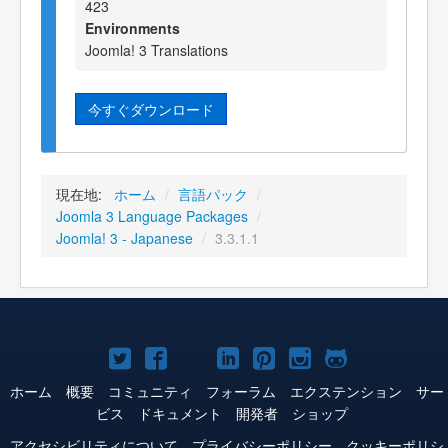
423
Environments
Joomla! 3 Translations
今すぐダウンロード
現在地:
ホーム
/
言語パック
/
Joomla 3 Language Packages
/
Joomla! 3 - Japanese
/
3.3.1.1
Joomla!
Joomla!
Joomla!
Joomla!
Joomla!
Joomla!
Joomla!
Twitter
Facebook
YouTube
LinkedIn
Pinterest
Instagram
GitHub
ホーム
概要
コミュニティ
フォーラム
エクステンション
サー
ビス
ドキュメント
開発者
ショップ
アクセシビリティについて
プライバシーポリシー
クッキーポリシ