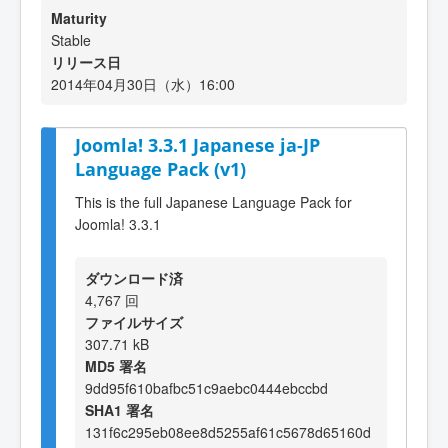
Maturity
Stable
リリース日
2014年04月30日（水）16:00
Joomla! 3.3.1 Japanese ja-JP
Language Pack (v1)
This is the full Japanese Language Pack for
Joomla! 3.3.1
ダウンロード済
4,767 回
ファイルサイズ
307.71 kB
MD5 署名
9dd95f610bafbc51c9aebc0444ebccbd
SHA1 署名
131f6c295eb08ee8d5255af61c5678d65160d