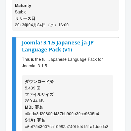
Maturity
Stable
リリース日
2013年04月24日（水）16:00
Joomla! 3.1.5 Japanese ja-JP
Language Pack (v1)
This is the full Japanese Language Pack for
Joomla! 3.1.5
ダウンロード済
5,439 回
ファイルサイズ
280.44 kB
MD5 署名
c0dda8d20809d437bb900e39ce9605b4
SHA1 署名
e6ef7543007ca10982a740f1d4151a1ddcda8