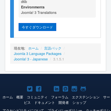
d6b
Environments
Joomla! 3 Translations
今すぐダウンロード
現在地:
ホーム
/
言語パック
/
Joomla 3 Language Packages
/
Joomla! 3 - Japanese
/
3.1.5.1
Joomla!
Joomla!
Joomla!
Joomla!
Joomla!
Joomla!
Joomla!
Twitter
Facebook
YouTube
LinkedIn
Pinterest
Instagram
GitHub
ホーム
概要
コミュニティ
フォーラム
エクステンション
サー
ビス
ドキュメント
開発者
ショップ
アクセシビリティについて
プライバシーポリシー
クッキーポリシ