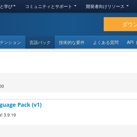
と学び
コミュニティとサポート
開発者向けリソース
ダウ
テンション
言語パック
技術的な要件
よくある質問
API
00
guage Pack (v1)
a! 3.9.19