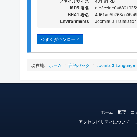
ファイルサイズ
431.81 kB
MD5 署名
efe3ccfee0a8861935
SHA1 署名
4d61ae5b763ac05a6
Environments
Joomla! 3 Translation
今すぐダウンロード
現在地:
ホーム
/
言語パック
/
Joomla 3 Language
ホーム
概要
コ
アクセシビリティについて