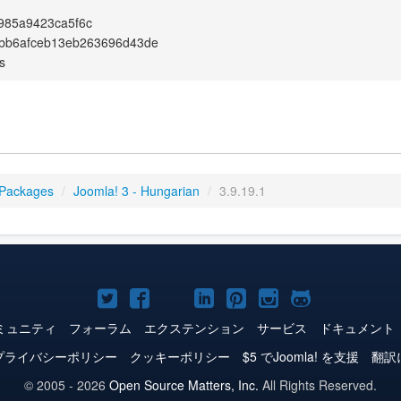
985a9423ca5f6c
bb6afceb13eb263696d43de
s
 Packages
/
Joomla! 3 - Hungarian
/
3.9.19.1
Joomla!
Joomla!
Joomla!
Joomla!
Joomla!
Joomla!
Joomla!
Twitter
Facebook
YouTube
LinkedIn
Pinterest
Instagram
GitHub
ミュニティ
フォーラム
エクステンション
サービス
ドキュメント
プライバシーポリシー
クッキーポリシー
$5 でJoomla! を支援
翻訳
© 2005 - 2026
Open Source Matters, Inc.
All Rights Reserved.