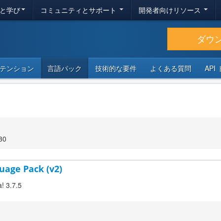
と学び
コミュニティとサポート
開発者向けリソース
ダウ
テンション
言語パック
技術的な要件
よくある質問
API
30
uage Pack (v2)
! 3.7.5