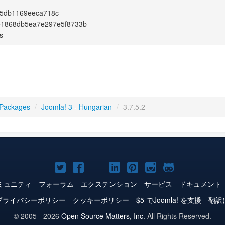
5db1169eeca718c
e1868db5ea7e297e5f8733b
s
 Packages
/
Joomla! 3 - Hungarian
/
3.7.5.2
Joomla!
Joomla!
Joomla!
Joomla!
Joomla!
Joomla!
Joomla!
Twitter
Facebook
YouTube
LinkedIn
Pinterest
Instagram
GitHub
ミュニティ
フォーラム
エクステンション
サービス
ドキュメント
プライバシーポリシー
クッキーポリシー
$5 でJoomla! を支援
翻訳
© 2005 - 2026
Open Source Matters, Inc.
All Rights Reserved.