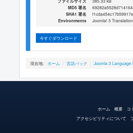
ファイルサイズ
385.33 kB
MD5 署名
69282a5528d714164
SHA1 署名
f1cda454c17b59917
Environments
Joomla! 3 Translation
今すぐダウンロード
現在地:
ホーム
/
言語パック
/
Joomla 3 Language
ホーム
概要
コ
アクセシビリティについて