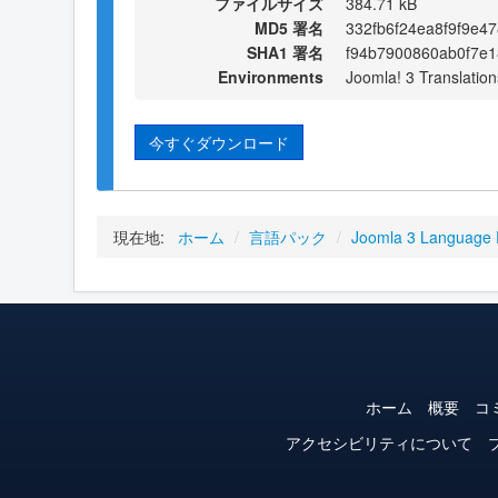
ファイルサイズ
384.71 kB
MD5 署名
332fb6f24ea8f9f9e4
SHA1 署名
f94b7900860ab0f7e1
Environments
Joomla! 3 Translation
今すぐダウンロード
現在地:
ホーム
/
言語パック
/
Joomla 3 Language
ホーム
概要
コ
アクセシビリティについて