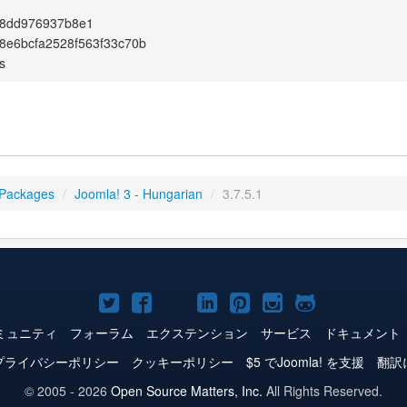
78dd976937b8e1
8e6bcfa2528f563f33c70b
s
 Packages
/
Joomla! 3 - Hungarian
/
3.7.5.1
Joomla!
Joomla!
Joomla!
Joomla!
Joomla!
Joomla!
Joomla!
Twitter
Facebook
YouTube
LinkedIn
Pinterest
Instagram
GitHub
ミュニティ
フォーラム
エクステンション
サービス
ドキュメント
プライバシーポリシー
クッキーポリシー
$5 でJoomla! を支援
翻訳
© 2005 - 2026
Open Source Matters, Inc.
All Rights Reserved.