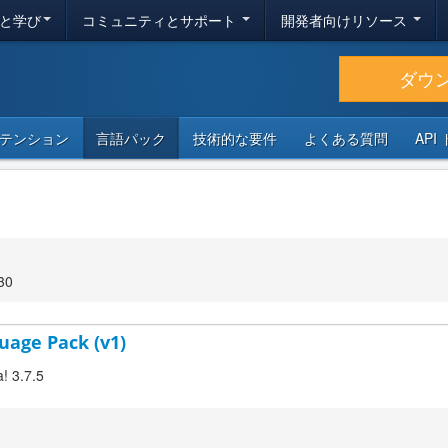
と学び
コミュニティとサポート
開発者向けリソース
ダウ
テンション
言語パック
技術的な要件
よくある質問
API
30
uage Pack (v1)
! 3.7.5