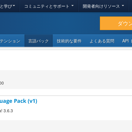
と学び
コミュニティとサポート
開発者向けリソース
ダウ
テンション
言語パック
技術的な要件
よくある質問
API
00
uage Pack (v1)
! 3.6.3