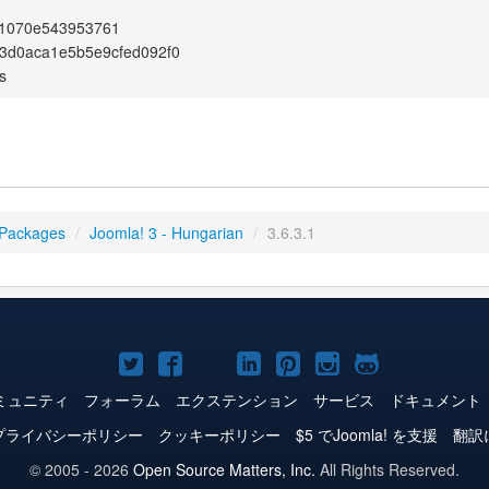
f1070e543953761
3d0aca1e5b5e9cfed092f0
s
 Packages
/
Joomla! 3 - Hungarian
/
3.6.3.1
Joomla!
Joomla!
Joomla!
Joomla!
Joomla!
Joomla!
Joomla!
Twitter
Facebook
YouTube
LinkedIn
Pinterest
Instagram
GitHub
ミュニティ
フォーラム
エクステンション
サービス
ドキュメント
プライバシーポリシー
クッキーポリシー
$5 でJoomla! を支援
翻訳
© 2005 - 2026
Open Source Matters, Inc.
All Rights Reserved.