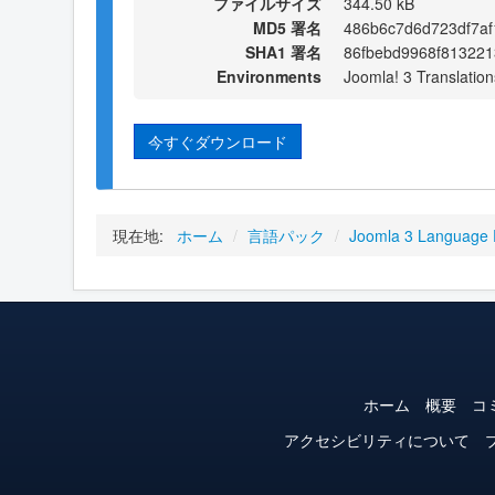
ファイルサイズ
344.50 kB
MD5 署名
486b6c7d6d723df7a
SHA1 署名
86fbebd9968f813221
Environments
Joomla! 3 Translation
今すぐダウンロード
現在地:
ホーム
/
言語パック
/
Joomla 3 Language
ホーム
概要
コ
アクセシビリティについて