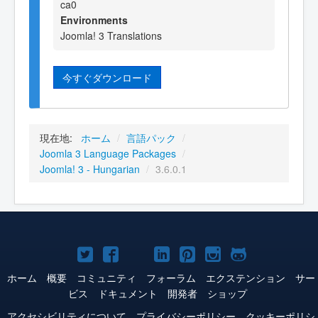
ca0
Environments
Joomla! 3 Translations
今すぐダウンロード
現在地:
ホーム
/
言語パック
/
Joomla 3 Language Packages
/
Joomla! 3 - Hungarian
/
3.6.0.1
Joomla!
Joomla!
Joomla!
Joomla!
Joomla!
Joomla!
Joomla!
Twitter
Facebook
YouTube
LinkedIn
Pinterest
Instagram
GitHub
ホーム
概要
コミュニティ
フォーラム
エクステンション
サー
ビス
ドキュメント
開発者
ショップ
アクセシビリティについて
プライバシーポリシー
クッキーポリシ