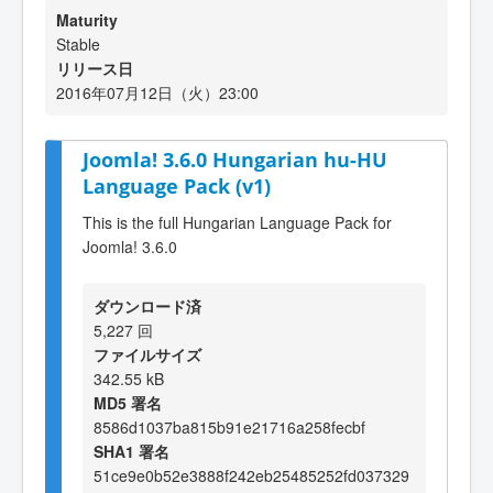
Maturity
Stable
リリース日
2016年07月12日（火）23:00
Joomla! 3.6.0 Hungarian hu-HU
Language Pack (v1)
This is the full Hungarian Language Pack for
Joomla! 3.6.0
ダウンロード済
5,227 回
ファイルサイズ
342.55 kB
MD5 署名
8586d1037ba815b91e21716a258fecbf
SHA1 署名
51ce9e0b52e3888f242eb25485252fd037329