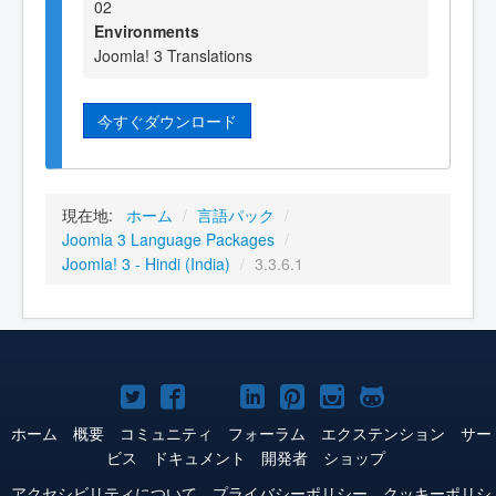
02
Environments
Joomla! 3 Translations
今すぐダウンロード
現在地:
ホーム
/
言語パック
/
Joomla 3 Language Packages
/
Joomla! 3 - Hindi (India)
/
3.3.6.1
Joomla!
Joomla!
Joomla!
Joomla!
Joomla!
Joomla!
Joomla!
Twitter
Facebook
YouTube
LinkedIn
Pinterest
Instagram
GitHub
ホーム
概要
コミュニティ
フォーラム
エクステンション
サー
ビス
ドキュメント
開発者
ショップ
アクセシビリティについて
プライバシーポリシー
クッキーポリシ