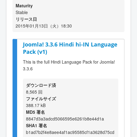
Maturity
Stable
リリース日
2015年01月13日（火）18:30
Joomla! 3.3.6 Hindi hi-IN Language
Pack (v1)
This is the full Hindi Language Pack for Joomla!
3.3.6
ダウンロード済
8,565 回
ファイルサイズ
388.17 kB
MD5 署名
8847d3a3adcd5066595e6261b8e44d1a
SHA1 署名
b1ad7b2f4e8aee4af1ac95585cf1a3628d75cd