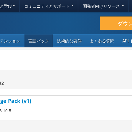
と学び
コミュニティとサポート
開発者向けリソース
ダウ
テンション
言語パック
技術的な要件
よくある質問
API
12
ge Pack (v1)
3.10.5