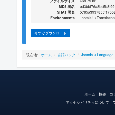
ファイルサイズ
468.79 kB
MD5 署名
bd3bbf76a8bc5b8f99
SHA1 署名
5785a3937855f1755
Environments
Joomla! 3 Translation
今すぐダウンロード
現在地:
ホーム
/
言語パック
/
Joomla 3 Language
ホーム
概要
コ
アクセシビリティについて