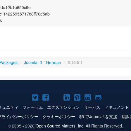
fde12b1b650c9e
211422595571788ff76e5ab
s
 Packages
/
Joomla! 3 - German
/
3.10.5.1
Joomla!
Joomla!
Joomla!
Joomla!
Joomla!
Joomla!
Joomla!
Twitter
Facebook
YouTube
LinkedIn
Pinterest
Instagram
GitHub
ミュニティ
フォーラム
エクステンション
サービス
ドキュメント
プライバシーポリシー
クッキーポリシー
$5 でJoomla! を支援
翻訳
© 2005 - 2026
Open Source Matters, Inc.
All Rights Reserved.