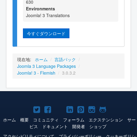
630
Environments
Joomla! 3 Translations
今すぐダウンロード
現在地:
ホーム
/
言語パック
/
Joomla 3 Language Packages
/
Joomla! 3 - Flemish
/
3.0.3.2
Joomla!
Joomla!
Joomla!
Joomla!
Joomla!
Joomla!
Joomla!
Twitter
Facebook
YouTube
LinkedIn
Pinterest
Instagram
GitHub
ホーム
概要
コミュニティ
フォーラム
エクステンション
サー
ビス
ドキュメント
開発者
ショップ
アクセシビリティについて
プライバシーポリシー
クッキーポリシ