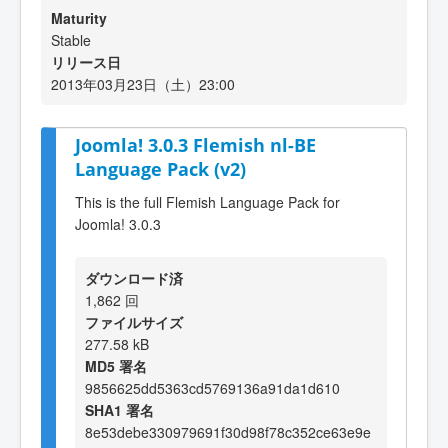
Maturity
Stable
リリース日
2013年03月23日（土）23:00
Joomla! 3.0.3 Flemish nl-BE
Language Pack (v2)
This is the full Flemish Language Pack for
Joomla! 3.0.3
ダウンロード済
1,862 回
ファイルサイズ
277.58 kB
MD5 署名
9856625dd5363cd5769136a91da1d610
SHA1 署名
8e53debe330979691f30d98f78c352ce63e9e