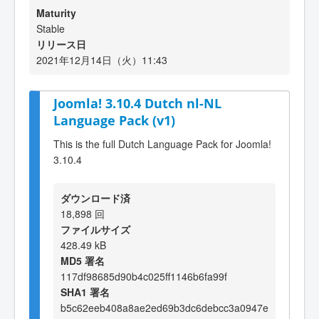
Maturity
Stable
リリース日
2021年12月14日（火）11:43
Joomla! 3.10.4 Dutch nl-NL
Language Pack (v1)
This is the full Dutch Language Pack for Joomla!
3.10.4
ダウンロード済
18,898 回
ファイルサイズ
428.49 kB
MD5 署名
117df98685d90b4c025ff1146b6fa99f
SHA1 署名
b5c62eeb408a8ae2ed69b3dc6debcc3a0947e