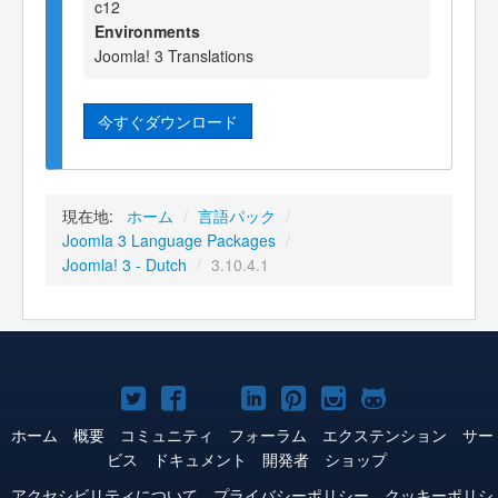
c12
Environments
Joomla! 3 Translations
今すぐダウンロード
現在地:
ホーム
/
言語パック
/
Joomla 3 Language Packages
/
Joomla! 3 - Dutch
/
3.10.4.1
Joomla!
Joomla!
Joomla!
Joomla!
Joomla!
Joomla!
Joomla!
Twitter
Facebook
YouTube
LinkedIn
Pinterest
Instagram
GitHub
ホーム
概要
コミュニティ
フォーラム
エクステンション
サー
ビス
ドキュメント
開発者
ショップ
アクセシビリティについて
プライバシーポリシー
クッキーポリシ