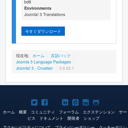
bd8
Environments
Joomla! 3 Translations
今すぐダウンロード
現在地:
ホーム
/
言語パック
/
Joomla 3 Language Packages
/
Joomla! 3 - Croatian
/
3.9.22.1
Joomla!
Joomla!
Joomla!
Joomla!
Joomla!
Joomla!
Joomla!
Twitter
Facebook
YouTube
LinkedIn
Pinterest
Instagram
GitHub
ホーム
概要
コミュニティ
フォーラム
エクステンション
サー
ビス
ドキュメント
開発者
ショップ
アクセシビリティについて
プライバシーポリシー
クッキーポリシ