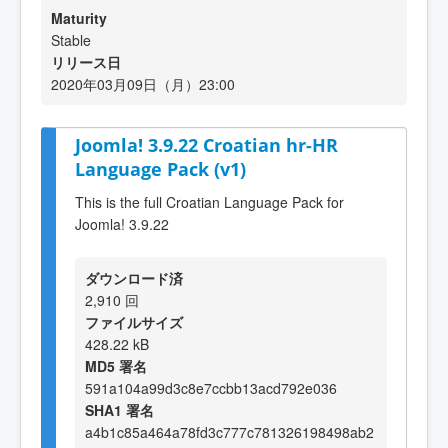
Maturity
Stable
リリース日
2020年03月09日（月）23:00
Joomla! 3.9.22 Croatian hr-HR
Language Pack (v1)
This is the full Croatian Language Pack for
Joomla! 3.9.22
ダウンロード済
2,910 回
ファイルサイズ
428.22 kB
MD5 署名
591a104a99d3c8e7ccbb13acd792e036
SHA1 署名
a4b1c85a464a78fd3c777c781326198498ab2