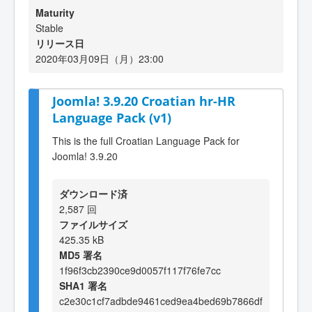
Maturity
Stable
リリース日
2020年03月09日（月）23:00
Joomla! 3.9.20 Croatian hr-HR
Language Pack (v1)
This is the full Croatian Language Pack for
Joomla! 3.9.20
ダウンロード済
2,587 回
ファイルサイズ
425.35 kB
MD5 署名
1f96f3cb2390ce9d0057f117f76fe7cc
SHA1 署名
c2e30c1cf7adbde9461ced9ea4bed69b7866df