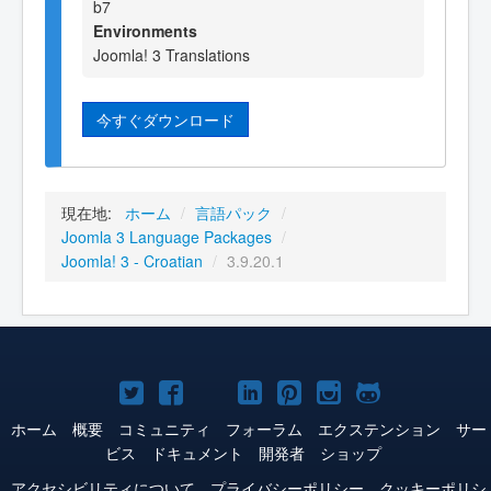
b7
Environments
Joomla! 3 Translations
今すぐダウンロード
現在地:
ホーム
/
言語パック
/
Joomla 3 Language Packages
/
Joomla! 3 - Croatian
/
3.9.20.1
Joomla!
Joomla!
Joomla!
Joomla!
Joomla!
Joomla!
Joomla!
Twitter
Facebook
YouTube
LinkedIn
Pinterest
Instagram
GitHub
ホーム
概要
コミュニティ
フォーラム
エクステンション
サー
ビス
ドキュメント
開発者
ショップ
アクセシビリティについて
プライバシーポリシー
クッキーポリシ