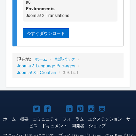
a8
Environments
Joomla! 3 Translations
今すぐダウンロード
現在地:
ホーム
/
言語パック
/
Joomla 3 Language Packages
/
Joomla! 3 - Croatian
/
3.9.14.1
Joomla!
Joomla!
Joomla!
Joomla!
Joomla!
Joomla!
Joomla!
Twitter
Facebook
YouTube
LinkedIn
Pinterest
Instagram
GitHub
ホーム
概要
コミュニティ
フォーラム
エクステンション
サー
ビス
ドキュメント
開発者
ショップ
アクセシビリティについて
プライバシーポリシー
クッキーポリシ