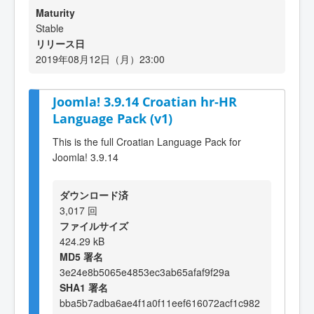
Maturity
Stable
リリース日
2019年08月12日（月）23:00
Joomla! 3.9.14 Croatian hr-HR
Language Pack (v1)
This is the full Croatian Language Pack for
Joomla! 3.9.14
ダウンロード済
3,017 回
ファイルサイズ
424.29 kB
MD5 署名
3e24e8b5065e4853ec3ab65afaf9f29a
SHA1 署名
bba5b7adba6ae4f1a0f11eef616072acf1c982