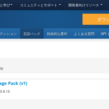
と学び
コミュニティとサポート
開発者向けリソース
ダウ
テンション
言語パック
技術的な要件
よくある質問
API
00
age Pack (v1)
 3.9.13