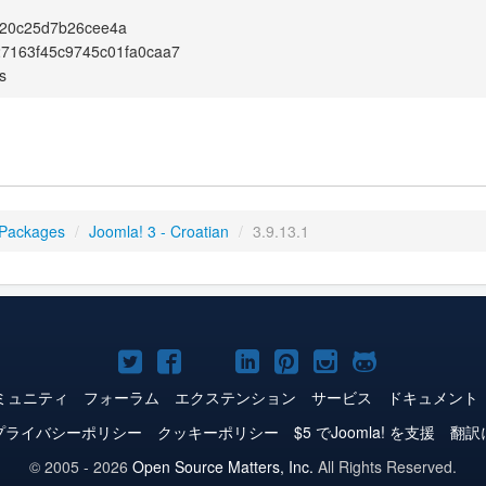
20c25d7b26cee4a
7163f45c9745c01fa0caa7
s
 Packages
/
Joomla! 3 - Croatian
/
3.9.13.1
Joomla!
Joomla!
Joomla!
Joomla!
Joomla!
Joomla!
Joomla!
Twitter
Facebook
YouTube
LinkedIn
Pinterest
Instagram
GitHub
ミュニティ
フォーラム
エクステンション
サービス
ドキュメント
プライバシーポリシー
クッキーポリシー
$5 でJoomla! を支援
翻訳
© 2005 - 2026
Open Source Matters, Inc.
All Rights Reserved.