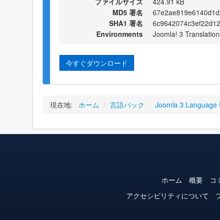
ファイルサイズ
424.91 kB
MD5 署名
67e2ae819e6140d1d
SHA1 署名
6c9642074c3ef22d12
Environments
Joomla! 3 Translation
今すぐダウンロード
現在地:
ホーム
/
言語パック
/
Joomla 3 Language
ホーム
概要
コ
アクセシビリティについて