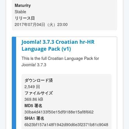
Maturity
Stable
リリース日
2017年07月04日（火）23:00
Joomla! 3.7.3 Croatian hr-HR
Language Pack (v1)
This is the full Croatian Language Pack for
Joomla! 3.7.3
ダウンロード済
2,549 回
ファイルサイズ
369.86 kB
MD5 署名
30ba4d4133f50e15df9188e15af8f662
SHA1 署名
6b23bf157a148f1942d90d6e3f2371b81c9048