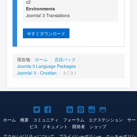
c2
Environments
Joomla! 3 Translations
今すぐダウンロード
現在地:
ホーム
/
言語パック
/
Joomla 3 Language Packages
/
Joomla! 3 - Croatian
/
3.7.3.1
Joomla!
Joomla!
Joomla!
Joomla!
Joomla!
Joomla!
Joomla!
Twitter
Facebook
YouTube
LinkedIn
Pinterest
Instagram
GitHub
ホーム
概要
コミュニティ
フォーラム
エクステンション
サー
ビス
ドキュメント
開発者
ショップ
アクセシビリティについて
プライバシーポリシー
クッキーポリシ