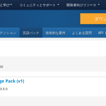
と学び
コミュニティとサポート
開発者向けリソース
ダウ
テンション
言語パック
技術的な要件
よくある質問
API
00
ge Pack (v1)
 3.5.0