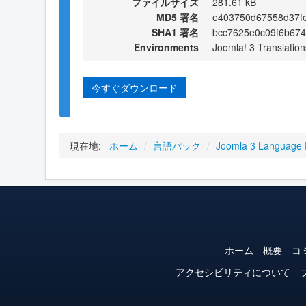
ファイルサイズ
281.61 kB
MD5 署名
e403750d67558d37f
SHA1 署名
bcc7625e0c09f6b67
Environments
Joomla! 3 Translation
今すぐダウンロード
現在地:
ホーム
/
言語パック
/
Joomla 3 Language
ホーム
概要
コ
アクセシビリティについて