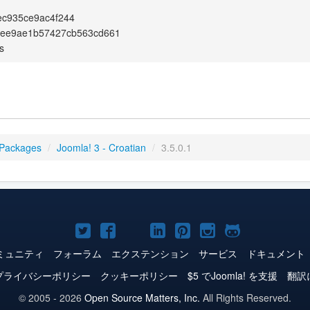
ec935ce9ac4f244
4ee9ae1b57427cb563cd661
s
 Packages
/
Joomla! 3 - Croatian
/
3.5.0.1
Joomla!
Joomla!
Joomla!
Joomla!
Joomla!
Joomla!
Joomla!
Twitter
Facebook
YouTube
LinkedIn
Pinterest
Instagram
GitHub
ミュニティ
フォーラム
エクステンション
サービス
ドキュメント
プライバシーポリシー
クッキーポリシー
$5 でJoomla! を支援
翻訳
© 2005 - 2026
Open Source Matters, Inc.
All Rights Reserved.