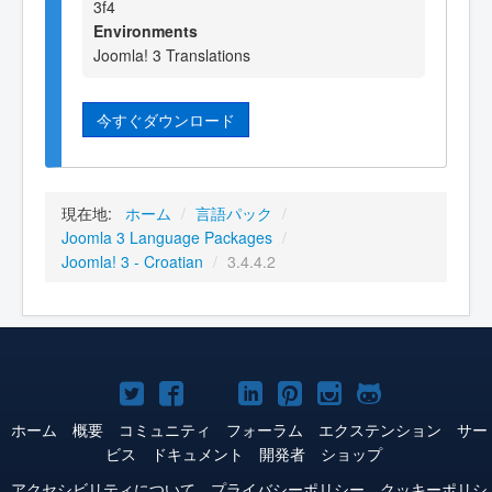
3f4
Environments
Joomla! 3 Translations
今すぐダウンロード
現在地:
ホーム
/
言語パック
/
Joomla 3 Language Packages
/
Joomla! 3 - Croatian
/
3.4.4.2
Joomla!
Joomla!
Joomla!
Joomla!
Joomla!
Joomla!
Joomla!
Twitter
Facebook
YouTube
LinkedIn
Pinterest
Instagram
GitHub
ホーム
概要
コミュニティ
フォーラム
エクステンション
サー
ビス
ドキュメント
開発者
ショップ
アクセシビリティについて
プライバシーポリシー
クッキーポリシ