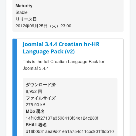
Maturity
Stable
リリース日
2012年09月25日（火）23:00
Joomla! 3.4.4 Croatian hr-HR
Language Pack (v2)
This is the full Croatian Language Pack for
Joomla! 3.4.4
ダウンロード済
8,952 回
ファイルサイズ
275.90 kB
MD5 署名
14f10df27137a3598413f34e124c280f
SHA1 署名
d16b0531aea9d01ea1a754d11cbc901f6db10