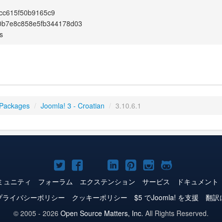
cc615f50b9165c9
0b7e8c858e5fb344178d03
s
 Packages
/
Joomla! 3 - Croatian
/
3.10.6.1
Joomla!
Joomla!
Joomla!
Joomla!
Joomla!
Joomla!
Joomla!
Twitter
Facebook
YouTube
LinkedIn
Pinterest
Instagram
GitHub
ミュニティ
フォーラム
エクステンション
サービス
ドキュメント
プライバシーポリシー
クッキーポリシー
$5 でJoomla! を支援
翻訳
© 2005 - 2026
Open Source Matters, Inc.
All Rights Reserved.