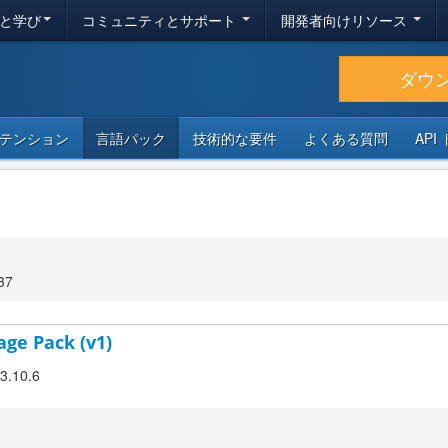
と学び
コミュニティとサポート
開発者向けリソース
ダウ
テンション
言語パック
技術的な要件
よくある質問
API
37
age Pack (v1)
 3.10.6