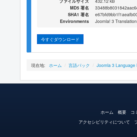
ファイルサイズ
432.12 kB
MD5 署名
33488b8031842aac6
SHA1 署名
e67bfd9bb1f1aeafb0
Environments
Joomla! 3 Translation
今すぐダウンロード
現在地:
ホーム
/
言語パック
/
Joomla 3 Language
ホーム
概要
コ
アクセシビリティについて