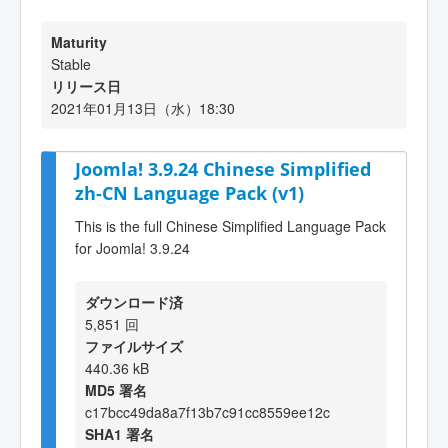
Maturity
Stable
リリース日
2021年01月13日（水）18:30
Joomla! 3.9.24 Chinese Simplified
zh-CN Language Pack (v1)
This is the full Chinese Simplified Language Pack
for Joomla! 3.9.24
ダウンロード済
5,851 回
ファイルサイズ
440.36 kB
MD5 署名
c17bcc49da8a7f13b7c91cc8559ee12c
SHA1 署名