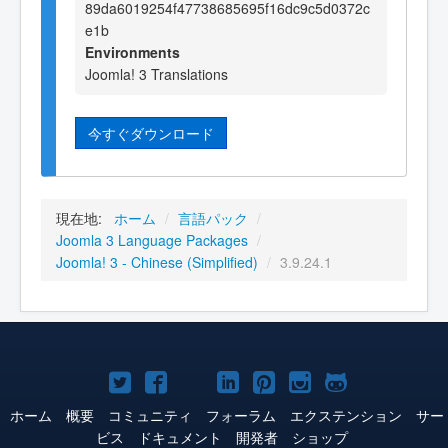
89da6019254f47738685695f16dc9c5d0372c
e1b
Environments
Joomla! 3 Translations
今すぐダウンロード
現在地:
ホーム
/
言語パック
/
Joomla 3 Language Packages
/
Joomla! 3 - Chinese (Simplified)
/
3.9.24.1
Joomla!
Joomla!
Joomla!
Joomla!
Joomla!
Joomla!
Joomla!
Twitter
Facebook
YouTube
LinkedIn
Pinterest
Instagram
GitHub
ホーム
概要
コミュニティ
フォーラム
エクステンション
サー
ビス
ドキュメント
開発者
ショップ