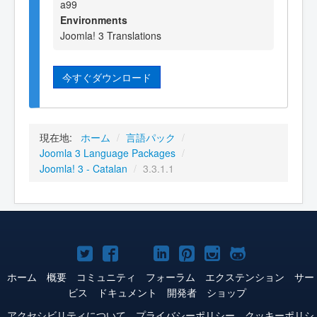
a99
Environments
Joomla! 3 Translations
今すぐダウンロード
現在地:
ホーム
/
言語パック
/
Joomla 3 Language Packages
/
Joomla! 3 - Catalan
/
3.3.1.1
Joomla!
Joomla!
Joomla!
Joomla!
Joomla!
Joomla!
Joomla!
Twitter
Facebook
YouTube
LinkedIn
Pinterest
Instagram
GitHub
ホーム
概要
コミュニティ
フォーラム
エクステンション
サー
ビス
ドキュメント
開発者
ショップ
アクセシビリティについて
プライバシーポリシー
クッキーポリシ