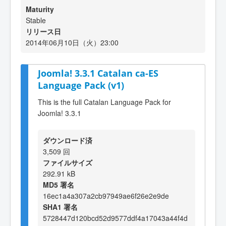
Maturity
Stable
リリース日
2014年06月10日（火）23:00
Joomla! 3.3.1 Catalan ca-ES
Language Pack (v1)
This is the full Catalan Language Pack for
Joomla! 3.3.1
ダウンロード済
3,509 回
ファイルサイズ
292.91 kB
MD5 署名
16ec1a4a307a2cb97949ae6f26e2e9de
SHA1 署名
5728447d120bcd52d9577ddf4a17043a44f4d