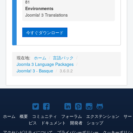
81
Environments
Joomla! 3 Translations
今すぐダウンロード
現在地:
ホーム
/
言語パック
/
Joomla 3 Language Packages
/
Joomla! 3 - Basque
/
3.6.0.2
Joomla!
Joomla!
Joomla!
Joomla!
Joomla!
Joomla!
Joomla!
Twitter
Facebook
YouTube
LinkedIn
Pinterest
Instagram
GitHub
ホーム
概要
コミュニティ
フォーラム
エクステンション
サー
ビス
ドキュメント
開発者
ショップ
アクセシビリティについて
プライバシーポリシー
クッキーポリシ