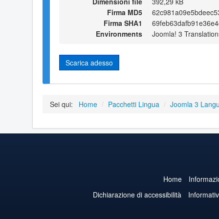
Dimensioni file
392,29 kB
Firma MD5
62c981a09e5bdeec5
Firma SHA1
69feb63dafb91e36e4
Environments
Joomla! 3 Translation
Scarica adesso
Sei qui:
Home
/
Pacchetti Lingua
/
Joomla 3 Lang
Home
Informazi
Dichiarazione di accessibilità
Informati