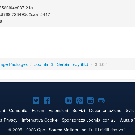
3526f94b937f21e
df789f728495d2caa15447
s
uage Packages
/
Joomla! 3 - Serbian (Cyrillic)
/
3.8.0.1
Joomla!
Joomla!
Joomla!
Joomla!
Joomla!
Joomla!
Joomla!
su
su
su
su
su
su
su
oni
Comunità
Forum
Estensioni
Servizi
Documentazione
Svil
Twitter
Facebook
YouTube
LinkedIn
Pinterest
Instagram
GitHub
va Privacy
Informativa Cookie
Sponsorizza Joomla! con $5
Aiuta a
© 2005 - 2026
Open Source Matters, Inc.
Tutti i diritti riservati.