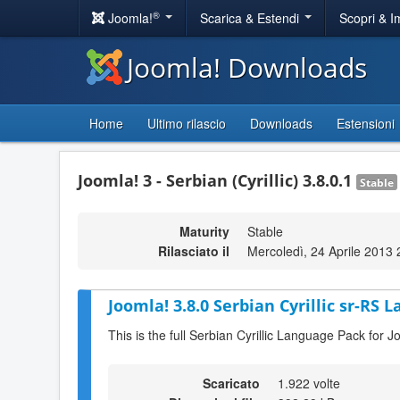
®
Joomla!
Scarica & Estendi
Scopri & 
Joomla! Downloads
Home
Ultimo rilascio
Downloads
Estensioni
Joomla! 3 - Serbian (Cyrillic) 3.8.0.1
Stable
Maturity
Stable
Rilasciato il
Mercoledì, 24 Aprile 2013 
Joomla! 3.8.0 Serbian Cyrillic sr-RS 
This is the full Serbian Cyrillic Language Pack for J
Scaricato
1.922 volte