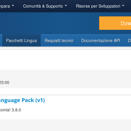
Impara
Comunità & Supporto
Risorse per Sviluppatori
Dow
Pacchetti Lingua
Requisiti tecnici
Documentazione API
D
23:00
Language Pack (v1)
oomla! 3.8.0