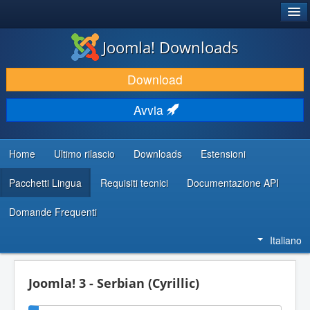
®
JOOMLA!
Joomla! Downloads
SCARICA & ESTENDI
Download
SCOPRI & IMPARA
Avvia
COMUNITÀ & SUPPORTO
RISORSE PER SVILUPPATORI
Home
Ultimo rilascio
Downloads
Estensioni
Pacchetti Lingua
Requisiti tecnici
Documentazione API
Domande Frequenti
Italiano
Joomla! 3 - Serbian (Cyrillic)