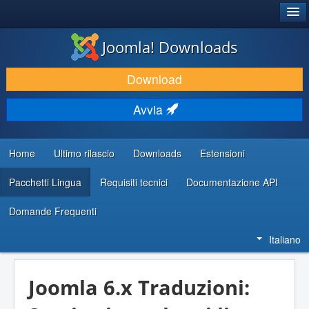
®
JOOMLA!
Joomla! Downloads
SCARICA & ESTENDI
Download
SCOPRI & IMPARA
Avvia
COMUNITÀ & SUPPORTO
RISORSE PER SVILUPPATORI
Home
Ultimo rilascio
Downloads
Estensioni
Pacchetti Lingua
Requisiti tecnici
Documentazione API
Domande Frequenti
Italiano
Joomla 6.x Traduzioni: