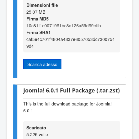
Dimensioni file
25,07 MB
Firma MD5
10c81f1c0071961bc3e126a59d69effb
Firma SHA1
caf5e4c701f4804a4837e6057053dc7300754
9d4
Scarica adesso
Joomla! 6.0.1 Full Package (.tar.zst)
This is the full download package for Joomla!
6.0.1
Scaricato
5.225 volte