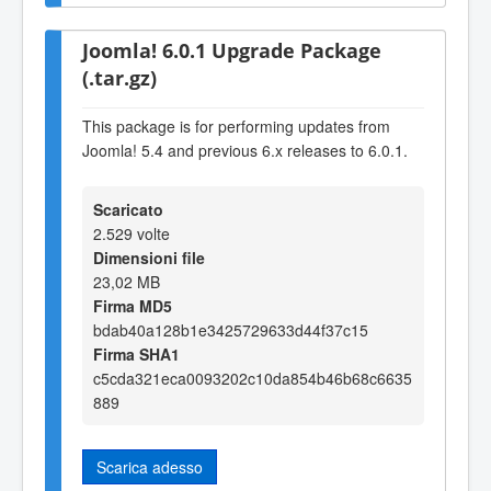
Joomla! 6.0.1 Upgrade Package
(.tar.gz)
This package is for performing updates from
Joomla! 5.4 and previous 6.x releases to 6.0.1.
Scaricato
2.529 volte
Dimensioni file
23,02 MB
Firma MD5
bdab40a128b1e3425729633d44f37c15
Firma SHA1
c5cda321eca0093202c10da854b46b68c6635
889
Scarica adesso