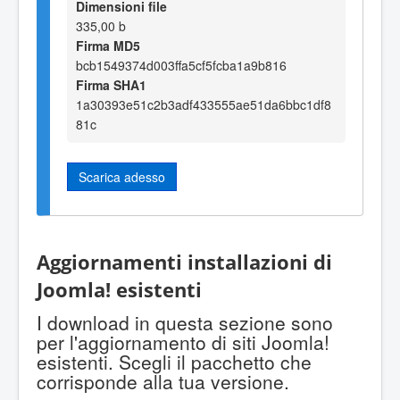
Dimensioni file
335,00 b
Firma MD5
bcb1549374d003ffa5cf5fcba1a9b816
Firma SHA1
1a30393e51c2b3adf433555ae51da6bbc1df8
81c
Scarica adesso
Aggiornamenti installazioni di
Joomla! esistenti
I download in questa sezione sono
per l'aggiornamento di siti Joomla!
esistenti. Scegli il pacchetto che
corrisponde alla tua versione.