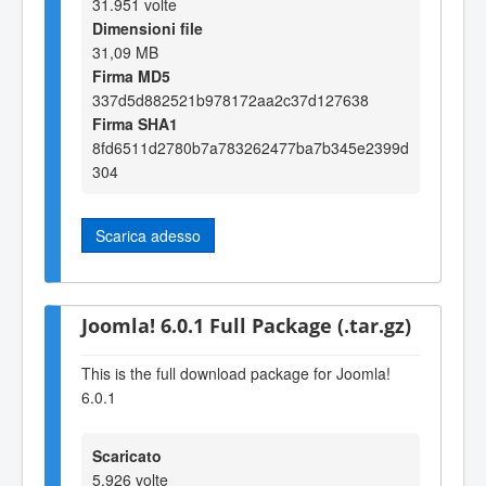
31.951 volte
Dimensioni file
31,09 MB
Firma MD5
337d5d882521b978172aa2c37d127638
Firma SHA1
8fd6511d2780b7a783262477ba7b345e2399d
304
Scarica adesso
Joomla! 6.0.1 Full Package (.tar.gz)
This is the full download package for Joomla!
6.0.1
Scaricato
5.926 volte