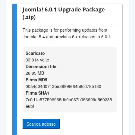
Joomla! 6.0.1 Upgrade Package
(.zip)
This package is for performing updates from
Joomla! 5.4 and previous 6.x releases to 6.0.1.
Scaricato
33.014 volte
Dimensioni file
28,85 MB
Firma MD5
00a4d04d0713be3899f664b8cd785180
Firma SHA1
7c0d1a577506965db9b067b356999d560235
e6bf
Scarica adesso