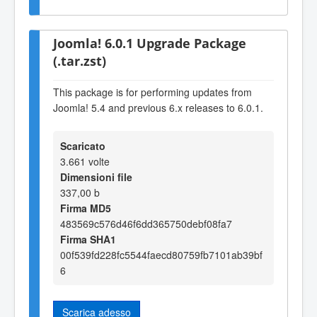
Joomla! 6.0.1 Upgrade Package
(.tar.zst)
This package is for performing updates from
Joomla! 5.4 and previous 6.x releases to 6.0.1.
Scaricato
3.661 volte
Dimensioni file
337,00 b
Firma MD5
483569c576d46f6dd365750debf08fa7
Firma SHA1
00f539fd228fc5544faecd80759fb7101ab39bf
6
Scarica adesso