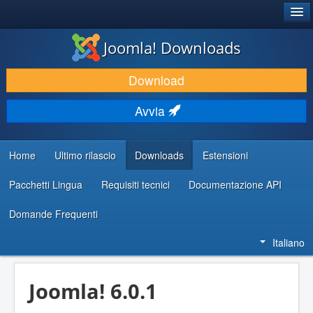
®
JOOMLA!
Joomla! Downloads
SCARICA & ESTENDI
Download
SCOPRI & IMPARA
Avvia
COMUNITÀ & SUPPORTO
RISORSE PER SVILUPPATORI
Home
Ultimo rilascio
Downloads
Estensioni
Pacchetti Lingua
Requisiti tecnici
Documentazione API
Domande Frequenti
Italiano
Joomla! 6.0.1