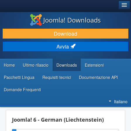
®
JOOMLA!
Joomla! Downloads
SCARICA & ESTENDI
Download
SCOPRI & IMPARA
Avvia
COMUNITÀ & SUPPORTO
RISORSE PER SVILUPPATORI
Home
Ultimo rilascio
Downloads
Estensioni
Pacchetti Lingua
Requisiti tecnici
Documentazione API
Domande Frequenti
Italiano
Joomla! 6 - German (Liechtenstein)