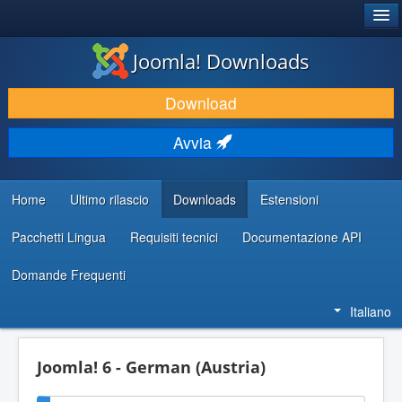
®
JOOMLA!
Joomla! Downloads
SCARICA & ESTENDI
Download
SCOPRI & IMPARA
Avvia
COMUNITÀ & SUPPORTO
RISORSE PER SVILUPPATORI
Home
Ultimo rilascio
Downloads
Estensioni
Pacchetti Lingua
Requisiti tecnici
Documentazione API
Domande Frequenti
Italiano
Joomla! 6 - German (Austria)