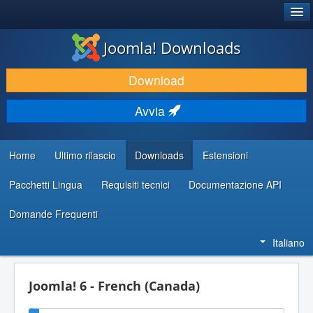
®
JOOMLA!
Joomla! Downloads
SCARICA & ESTENDI
Download
SCOPRI & IMPARA
Avvia
COMUNITÀ & SUPPORTO
RISORSE PER SVILUPPATORI
Home
Ultimo rilascio
Downloads
Estensioni
Pacchetti Lingua
Requisiti tecnici
Documentazione API
Domande Frequenti
Italiano
Joomla! 6 - French (Canada)