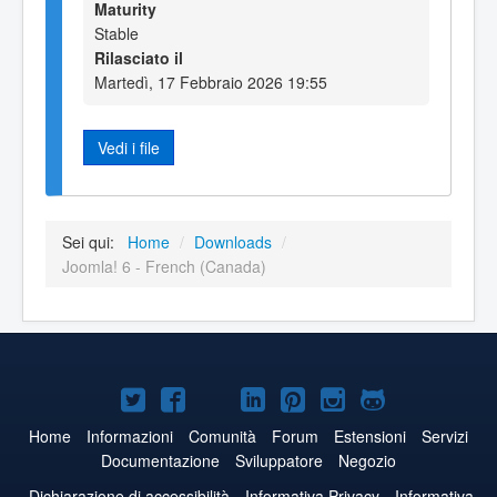
Maturity
Stable
Rilasciato il
Martedì, 17 Febbraio 2026 19:55
Vedi i file
Sei qui:
Home
/
Downloads
/
Joomla! 6 - French (Canada)
Joomla!
Joomla!
Joomla!
Joomla!
Joomla!
Joomla!
Joomla!
su
su
su
su
su
su
su
Home
Informazioni
Comunità
Forum
Estensioni
Servizi
Documentazione
Sviluppatore
Negozio
Twitter
Facebook
YouTube
LinkedIn
Pinterest
Instagram
GitHub
Dichiarazione di accessibilità
Informativa Privacy
Informativa