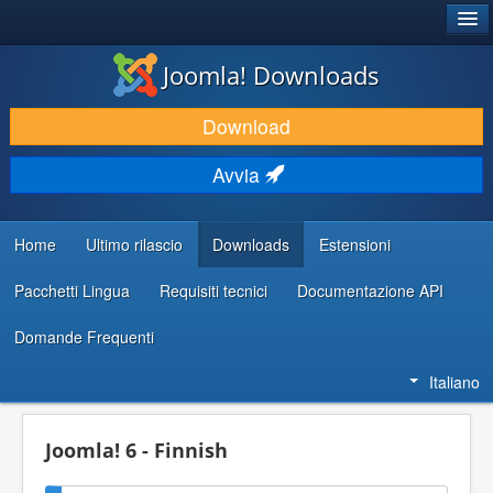
®
JOOMLA!
Joomla! Downloads
SCARICA & ESTENDI
Download
SCOPRI & IMPARA
Avvia
COMUNITÀ & SUPPORTO
RISORSE PER SVILUPPATORI
Home
Ultimo rilascio
Downloads
Estensioni
Pacchetti Lingua
Requisiti tecnici
Documentazione API
Domande Frequenti
Italiano
Joomla! 6 - Finnish