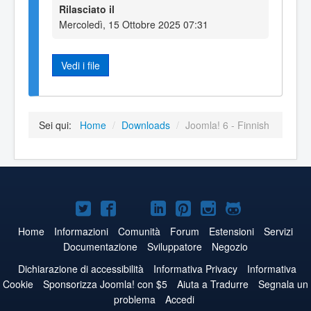
Rilasciato il
Mercoledì, 15 Ottobre 2025 07:31
Vedi i file
Sei qui:
Home
/
Downloads
/
Joomla! 6 - Finnish
Joomla!
Joomla!
Joomla!
Joomla!
Joomla!
Joomla!
Joomla!
su
su
su
su
su
su
su
Home
Informazioni
Comunità
Forum
Estensioni
Servizi
Documentazione
Sviluppatore
Negozio
Twitter
Facebook
YouTube
LinkedIn
Pinterest
Instagram
GitHub
Dichiarazione di accessibilità
Informativa Privacy
Informativa
Cookie
Sponsorizza Joomla! con $5
Aiuta a Tradurre
Segnala un
problema
Accedi