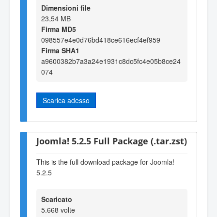
Dimensioni file
23,54 MB
Firma MD5
098557e4e0d76bd418ce616ecf4ef959
Firma SHA1
a9600382b7a3a24e1931c8dc5fc4e05b8ce24
074
Scarica adesso
Joomla! 5.2.5 Full Package (.tar.zst)
This is the full download package for Joomla!
5.2.5
Scaricato
5.668 volte