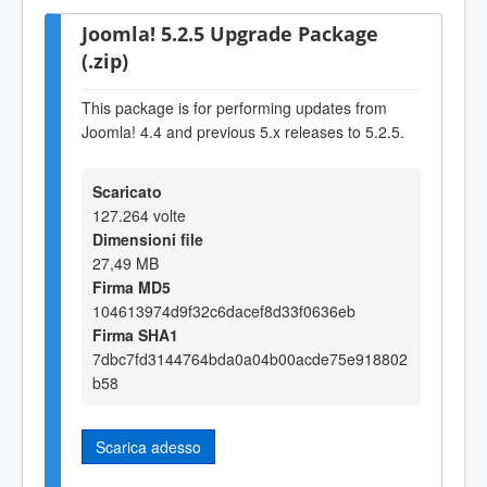
Joomla! 5.2.5 Upgrade Package
(.zip)
This package is for performing updates from
Joomla! 4.4 and previous 5.x releases to 5.2.5.
Scaricato
127.264 volte
Dimensioni file
27,49 MB
Firma MD5
104613974d9f32c6dacef8d33f0636eb
Firma SHA1
7dbc7fd3144764bda0a04b00acde75e918802
b58
Scarica adesso