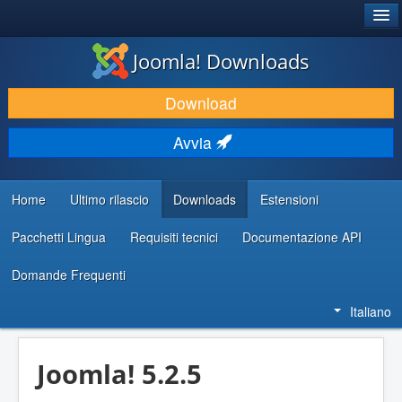
®
JOOMLA!
Joomla! Downloads
SCARICA & ESTENDI
Download
SCOPRI & IMPARA
Avvia
COMUNITÀ & SUPPORTO
RISORSE PER SVILUPPATORI
Home
Ultimo rilascio
Downloads
Estensioni
Pacchetti Lingua
Requisiti tecnici
Documentazione API
Domande Frequenti
Italiano
Joomla! 5.2.5