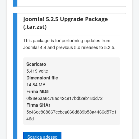
Joomla! 5.2.5 Upgrade Package
(.tar.zst)
This package is for performing updates from
Joomla! 4.4 and previous 5.x releases to 5.2.5.
Scaricato
5.419 volte
Dimensioni file
14,84 MB
Firma MD5
0f98e5aa6c78ad42c917bdf2eb18dd72
Firma SHA1
5c46ec868867ccbca060d889b58a4466d57e1
46d
Scarica adesso