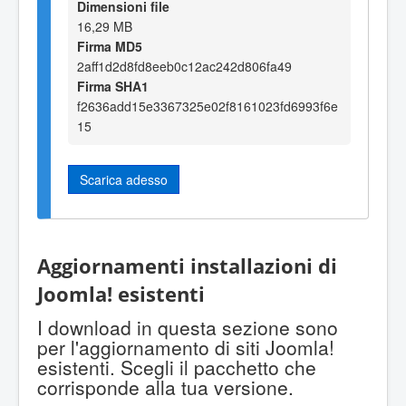
Dimensioni file
16,29 MB
Firma MD5
2aff1d2d8fd8eeb0c12ac242d806fa49
Firma SHA1
f2636add15e3367325e02f8161023fd6993f6e
15
Scarica adesso
Aggiornamenti installazioni di
Joomla! esistenti
I download in questa sezione sono
per l'aggiornamento di siti Joomla!
esistenti. Scegli il pacchetto che
corrisponde alla tua versione.