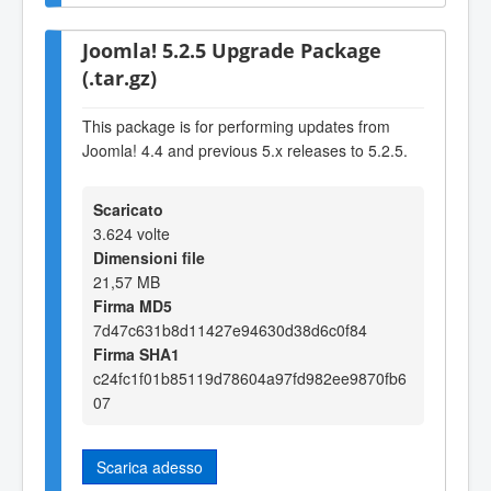
Joomla! 5.2.5 Upgrade Package
(.tar.gz)
This package is for performing updates from
Joomla! 4.4 and previous 5.x releases to 5.2.5.
Scaricato
3.624 volte
Dimensioni file
21,57 MB
Firma MD5
7d47c631b8d11427e94630d38d6c0f84
Firma SHA1
c24fc1f01b85119d78604a97fd982ee9870fb6
07
Scarica adesso