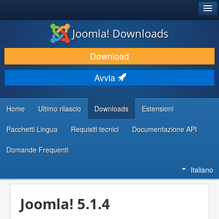
®
JOOMLA!
Joomla! Downloads
SCARICA & ESTENDI
Download
SCOPRI & IMPARA
Avvia
COMUNITÀ & SUPPORTO
RISORSE PER SVILUPPATORI
Home
Ultimo rilascio
Downloads
Estensioni
Pacchetti Lingua
Requisiti tecnici
Documentazione API
Domande Frequenti
Italiano
Joomla! 5.1.4