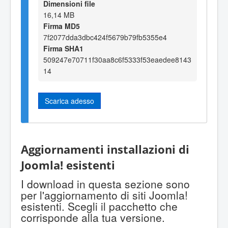
Dimensioni file
16,14 MB
Firma MD5
7f2077dda3dbc424f5679b79fb5355e4
Firma SHA1
509247e70711f30aa8c6f5333f53eaedee8143
14
Scarica adesso
Aggiornamenti installazioni di
Joomla! esistenti
I download in questa sezione sono
per l'aggiornamento di siti Joomla!
esistenti. Scegli il pacchetto che
corrisponde alla tua versione.