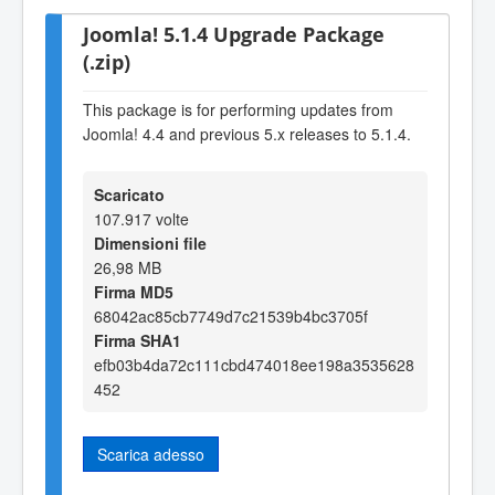
Joomla! 5.1.4 Upgrade Package
(.zip)
This package is for performing updates from
Joomla! 4.4 and previous 5.x releases to 5.1.4.
Scaricato
107.917 volte
Dimensioni file
26,98 MB
Firma MD5
68042ac85cb7749d7c21539b4bc3705f
Firma SHA1
efb03b4da72c111cbd474018ee198a3535628
452
Scarica adesso