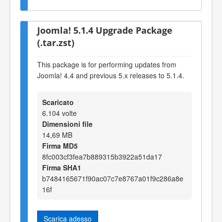
Joomla! 5.1.4 Upgrade Package
(.tar.zst)
This package is for performing updates from
Joomla! 4.4 and previous 5.x releases to 5.1.4.
Scaricato
6.104 volte
Dimensioni file
14,69 MB
Firma MD5
8fc003cf3fea7b889315b3922a51da17
Firma SHA1
b7484165671f90ac07c7e8767a01f9c286a8e
16f
Scarica adesso