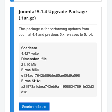
Joomla! 5.1.4 Upgrade Package
(.tar.gz)
This package is for performing updates from
Joomla! 4.4 and previous 5.x releases to 5.1.4.
Scaricato
4.427 volte
Dimensioni file
21,10 MB
Firma MD5
e134ac17642b8f9bfedf5aef5fd9a598
Firma SHA1
a21973a1cbea743eb9a119588347891fe33d3
d18
Scarica adesso