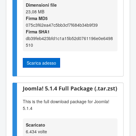
Dimensioni file
23,08 MB
Firma MD5
075c3f62ea47c5bb3cf7f684b34b9f39
Firma SHA1
db39feb423bfd1c1a15b52d0761196e0e6498
510
Scarica adesso
Joomla! 5.1.4 Full Package (.tar.zst)
This is the full download package for Joomla!
5.1.4
Scaricato
6.434 volte