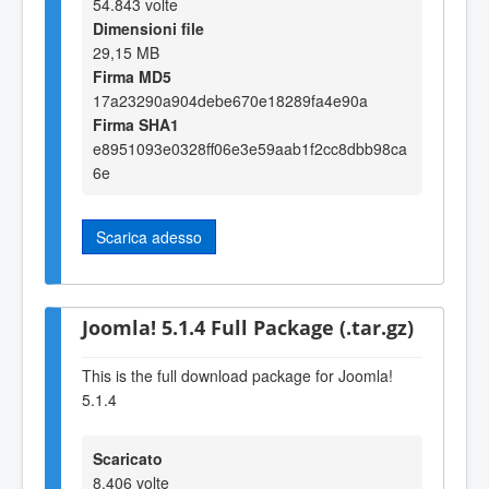
54.843 volte
Dimensioni file
29,15 MB
Firma MD5
17a23290a904debe670e18289fa4e90a
Firma SHA1
e8951093e0328ff06e3e59aab1f2cc8dbb98ca
6e
Scarica adesso
Joomla! 5.1.4 Full Package (.tar.gz)
This is the full download package for Joomla!
5.1.4
Scaricato
8.406 volte