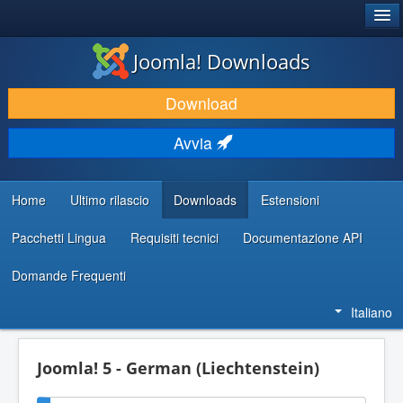
®
JOOMLA!
Joomla! Downloads
SCARICA & ESTENDI
Download
SCOPRI & IMPARA
Avvia
COMUNITÀ & SUPPORTO
RISORSE PER SVILUPPATORI
Home
Ultimo rilascio
Downloads
Estensioni
Pacchetti Lingua
Requisiti tecnici
Documentazione API
Domande Frequenti
Italiano
Joomla! 5 - German (Liechtenstein)