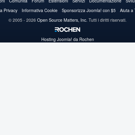
su
su
su
su
su
su
su
oni
Comunità
Forum
Estensioni
Servizi
Documentazione
Svil
Twitter
Facebook
YouTube
LinkedIn
Pinterest
Instagram
GitHub
va Privacy
Informativa Cookie
Sponsorizza Joomla! con $5
Aiuta a
© 2005 - 2026
Open Source Matters, Inc.
Tutti i diritti riservati.
Hosting
Joomla!
da Rochen