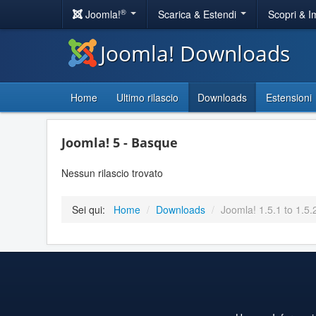
®
Joomla!
Scarica & Estendi
Scopri & 
Joomla! Downloads
Home
Ultimo rilascio
Downloads
Estensioni
Joomla! 5 - Basque
Nessun rilascio trovato
Sei qui:
Home
/
Downloads
/
Joomla! 1.5.1 to 1.5.