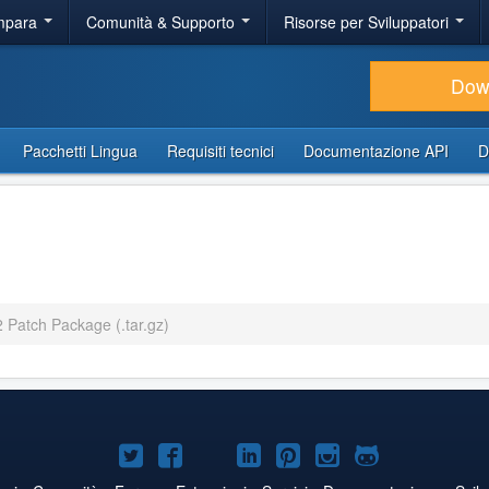
Impara
Comunità & Supporto
Risorse per Sviluppatori
Dow
Pacchetti Lingua
Requisiti tecnici
Documentazione API
D
2 Patch Package (.tar.gz)
Joomla!
Joomla!
Joomla!
Joomla!
Joomla!
Joomla!
Joomla!