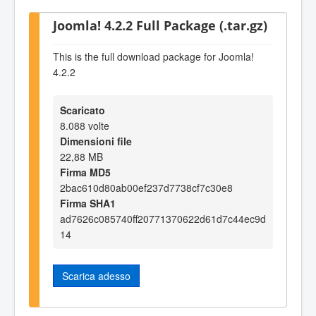
Joomla! 4.2.2 Full Package (.tar.gz)
This is the full download package for Joomla!
4.2.2
Scaricato
8.088 volte
Dimensioni file
22,88 MB
Firma MD5
2bac610d80ab00ef237d7738cf7c30e8
Firma SHA1
ad7626c085740ff20771370622d61d7c44ec9d
14
Scarica adesso