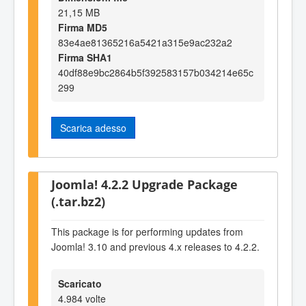
21,15 MB
Firma MD5
83e4ae81365216a5421a315e9ac232a2
Firma SHA1
40df88e9bc2864b5f392583157b034214e65c
299
Scarica adesso
Joomla! 4.2.2 Upgrade Package
(.tar.bz2)
This package is for performing updates from
Joomla! 3.10 and previous 4.x releases to 4.2.2.
Scaricato
4.984 volte