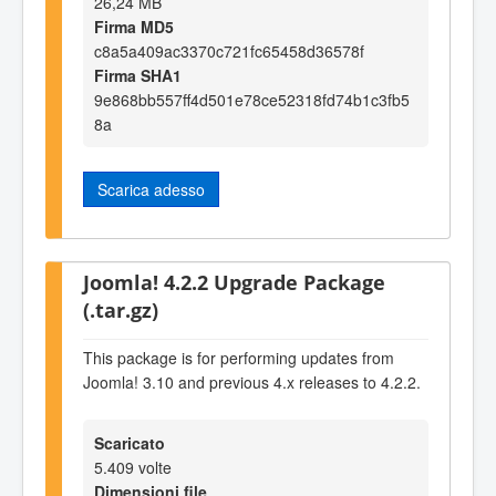
26,24 MB
Firma MD5
c8a5a409ac3370c721fc65458d36578f
Firma SHA1
9e868bb557ff4d501e78ce52318fd74b1c3fb5
8a
Scarica adesso
Joomla! 4.2.2 Upgrade Package
(.tar.gz)
This package is for performing updates from
Joomla! 3.10 and previous 4.x releases to 4.2.2.
Scaricato
5.409 volte
Dimensioni file