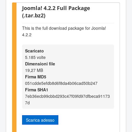
Joomla! 4.2.2 Full Package
(.tar.bz2)
This is the full download package for Joomla!
4.2.2
Scaricato
5.185 volte
Dimensioni file
19,27 MB
Firma MD5
051cdde5efdb8d6f8da4b06cad50b247
Firma SHA1
7eb36ecb99cbbd293c47f09fd97dfbeca91173
7d
Scarica adesso