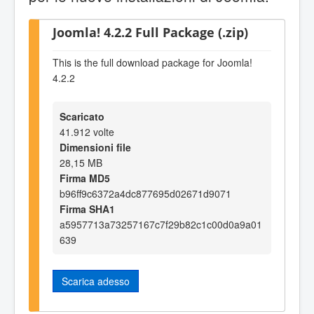
Joomla! 4.2.2 Full Package (.zip)
This is the full download package for Joomla!
4.2.2
Scaricato
41.912 volte
Dimensioni file
28,15 MB
Firma MD5
b96ff9c6372a4dc877695d02671d9071
Firma SHA1
a5957713a73257167c7f29b82c1c00d0a9a01
639
Scarica adesso