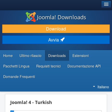
®
JOOMLA!
Joomla! Downloads
SCARICA & ESTENDI
Download
SCOPRI & IMPARA
Avvia
COMUNITÀ & SUPPORTO
RISORSE PER SVILUPPATORI
Home
Ultimo rilascio
Downloads
Estensioni
Pacchetti Lingua
Requisiti tecnici
Documentazione API
Domande Frequenti
Italiano
Joomla! 4 - Turkish