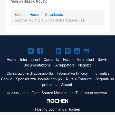
Nessun rilascio trovato
Sei qui:
Home
/
Downloads
/
Joomla! 1.0.4 to 1.0.13 Patch Package (.zip)
Joomla!
Joomla!
Joomla!
Joomla!
Joomla!
Joomla!
Joomla!
su
su
su
su
su
su
su
Home
Informazioni
Comunità
Forum
Estensioni
Servizi
Documentazione
Sviluppatore
Negozio
Twitter
Facebook
YouTube
LinkedIn
Pinterest
Instagram
GitHub
Dichiarazione di accessibilità
Informativa Privacy
Informativa
Cookie
Sponsorizza Joomla! con $5
Aiuta a Tradurre
Segnala un
problema
Accedi
© 2005 - 2026
Open Source Matters, Inc.
Tutti i diritti riservati.
Hosting
Joomla!
da Rochen