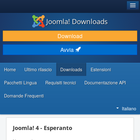
®
JOOMLA!
Joomla! Downloads
SCARICA & ESTENDI
Download
SCOPRI & IMPARA
Avvia
COMUNITÀ & SUPPORTO
RISORSE PER SVILUPPATORI
Home
Ultimo rilascio
Downloads
Estensioni
Pacchetti Lingua
Requisiti tecnici
Documentazione API
Domande Frequenti
Italiano
Joomla! 4 - Esperanto