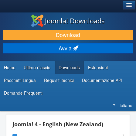
®
JOOMLA!
Joomla! Downloads
SCARICA & ESTENDI
Download
SCOPRI & IMPARA
Avvia
COMUNITÀ & SUPPORTO
RISORSE PER SVILUPPATORI
Home
Ultimo rilascio
Downloads
Estensioni
Pacchetti Lingua
Requisiti tecnici
Documentazione API
Domande Frequenti
Italiano
Joomla! 4 - English (New Zealand)