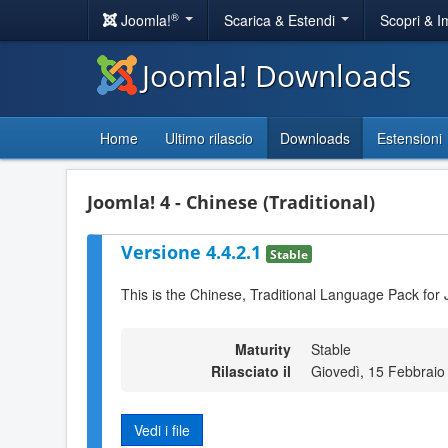
®
Joomla!
Scarica & Estendi
Scopri & 
Joomla! Downloads
Home
Ultimo rilascio
Downloads
Estensioni
Joomla! 4 - Chinese (Traditional)
Versione 4.4.2.1
Stable
This is the Chinese, Traditional Language Pack for 
Maturity
Stable
Rilasciato il
Giovedì, 15 Febbraio
Vedi i file