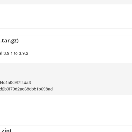
.tar.gz)
 3.9.1 to 3.9.2
4c4a0c9f7f4da3
d2b9f79d2ae68ebb1b698ad
.zip)