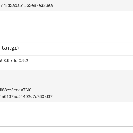
d778d3ada515b3e87ea23ea
.tar.gz)
 3.9.x to 3.9.2
f88ce3edea76f0
4a6137ad51402d7c780fd37