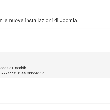
 le nuove installazioni di Joomla.
edef0e1152ebfb
87774ed4919aa83bbe4c75f