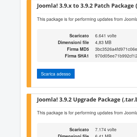
Joomla! 3.9.x to 3.9.2 Patch Package (
This package is for performing updates from Joomla!
Scaricato
6.641 volte
Dimensioni file
4,83 MB
Firma MD5
3bc3526a4fd971c06
Firma SHA1
970d05ee71b992cf1
Scarica adesso
Joomla! 3.9.2 Upgrade Package (.tar.
This package is for performing updates from Joomla!
Scaricato
7.174 volte
Dimensioni file
6,41 MB