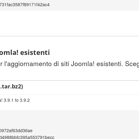
731fac3587f89171f42ac4
omla! esistenti
l'aggiornamento di siti Joomla! esistenti. Sceg
.tar.bz2)
 3.9.1 to 3.9.2
0972af63dd36ae
d4988bbfc395a553791becc