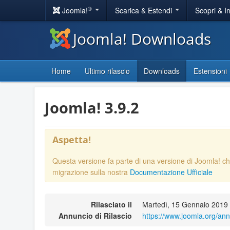
®
Joomla!
Scarica & Estendi
Scopri & 
Joomla! Downloads
Home
Ultimo rilascio
Downloads
Estensioni
Joomla! 3.9.2
Aspetta!
Questa versione fa parte di una versione di Joomla! ch
migrazione sulla nostra
Documentazione Ufficiale
Rilasciato il
Martedì, 15 Gennaio 2019
Annuncio di Rilascio
https://www.joomla.org/an