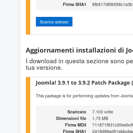
Firma SHA1
8fb517d6f6558c1a3b
Scarica adesso
Aggiornamenti installazioni di Jo
I download in questa sezione sono per 
tua versione.
Joomla! 3.9.1 to 3.9.2 Patch Package (
This package is for performing updates from Joomla!
Scaricato
7.103 volte
Dimensioni file
1,75 MB
Firma MD5
711871f831c20eebcf
Firma SHA1
2418d98ad51ebbc6a