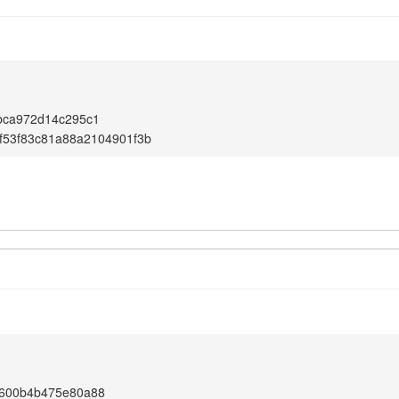
bca972d14c295c1
f53f83c81a88a2104901f3b
600b4b475e80a88