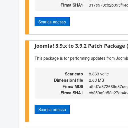
Firma SHA1
317e970cb2b095f44
Scarica adesso
Joomla! 3.9.x to 3.9.2 Patch Package (
This package is for performing updates from Joomla!
Scaricato
8.863 volte
Dimensioni file
2,63 MB
Firma MD5
a5fd7a372689e37eed
Firma SHA1
cb259a9e52e27db4e
Scarica adesso