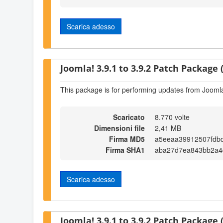
Scarica adesso
Joomla! 3.9.1 to 3.9.2 Patch Package (
This package is for performing updates from Joomla!
Scaricato
8.770 volte
Dimensioni file
2,41 MB
Firma MD5
a5eeaa39912507fdbd
Firma SHA1
aba27d7ea843bb2a4
Scarica adesso
Joomla! 3.9.1 to 3.9.2 Patch Package (