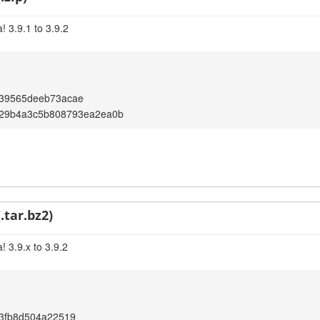
 3.9.1 to 3.9.2
39565deeb73acae
b29b4a3c5b808793ea2ea0b
.tar.bz2)
 3.9.x to 3.9.2
3fb8d504a22519