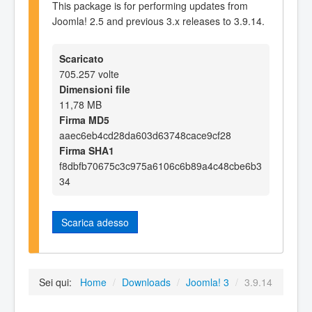
This package is for performing updates from
Joomla! 2.5 and previous 3.x releases to 3.9.14.
Scaricato
705.257 volte
Dimensioni file
11,78 MB
Firma MD5
aaec6eb4cd28da603d63748cace9cf28
Firma SHA1
f8dbfb70675c3c975a6106c6b89a4c48cbe6b3
34
Scarica adesso
Sei qui:
Home
/
Downloads
/
Joomla! 3
/
3.9.14