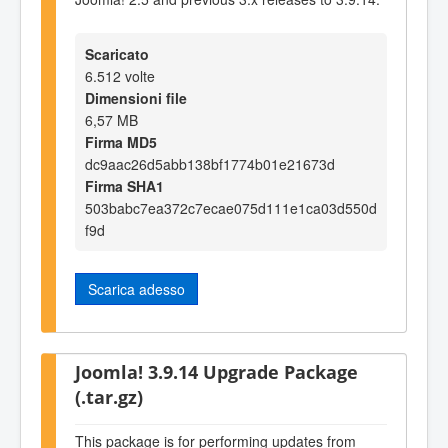
Scaricato
6.512 volte
Dimensioni file
6,57 MB
Firma MD5
dc9aac26d5abb138bf1774b01e21673d
Firma SHA1
503babc7ea372c7ecae075d111e1ca03d550d
f9d
Scarica adesso
Joomla! 3.9.14 Upgrade Package
(.tar.gz)
This package is for performing updates from