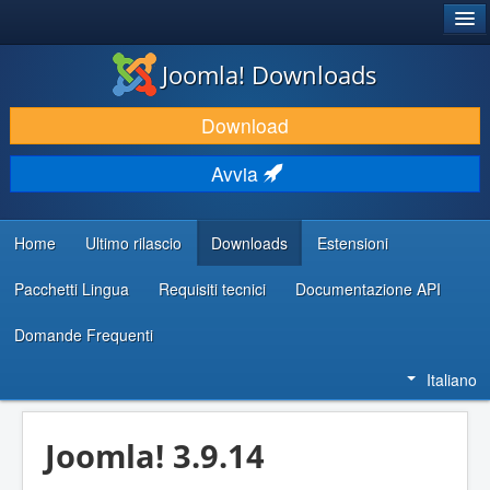
®
JOOMLA!
Joomla! Downloads
SCARICA & ESTENDI
Download
SCOPRI & IMPARA
Avvia
COMUNITÀ & SUPPORTO
RISORSE PER SVILUPPATORI
Home
Ultimo rilascio
Downloads
Estensioni
Pacchetti Lingua
Requisiti tecnici
Documentazione API
Domande Frequenti
Italiano
Joomla! 3.9.14