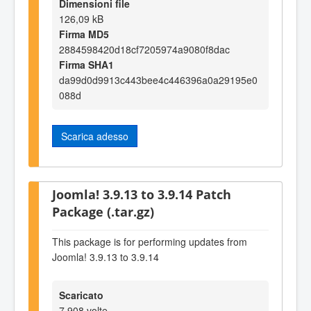
Dimensioni file
126,09 kB
Firma MD5
2884598420d18cf7205974a9080f8dac
Firma SHA1
da99d0d9913c443bee4c446396a0a29195e0
088d
Scarica adesso
Joomla! 3.9.13 to 3.9.14 Patch
Package (.tar.gz)
This package is for performing updates from
Joomla! 3.9.13 to 3.9.14
Scaricato
7.908 volte