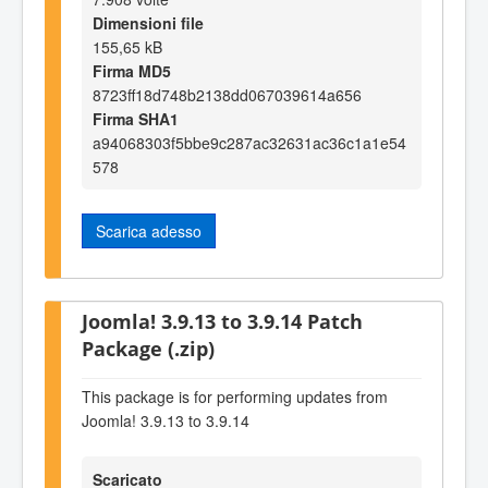
Dimensioni file
155,65 kB
Firma MD5
8723ff18d748b2138dd067039614a656
Firma SHA1
a94068303f5bbe9c287ac32631ac36c1a1e54
578
Scarica adesso
Joomla! 3.9.13 to 3.9.14 Patch
Package (.zip)
This package is for performing updates from
Joomla! 3.9.13 to 3.9.14
Scaricato