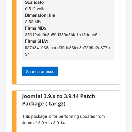
Scaricato
6.512 volte
Dimensioni file
2,52 MB
Firma MD5
35612afe9c3b59d389d5f4c1a15deeb5
Firma SHA1
ff27d341968aceed39de86fcc3a7599a2a877e
34
Scarica adesso
Joomla! 3.9.x to 3.9.14 Patch
Package (.tar.gz)
This package is for performing updates from
Joomla! 3.9.x to 3.9.14