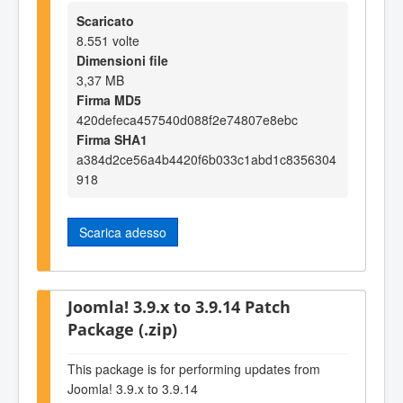
Scaricato
8.551 volte
Dimensioni file
3,37 MB
Firma MD5
420defeca457540d088f2e74807e8ebc
Firma SHA1
a384d2ce56a4b4420f6b033c1abd1c8356304
918
Scarica adesso
Joomla! 3.9.x to 3.9.14 Patch
Package (.zip)
This package is for performing updates from
Joomla! 3.9.x to 3.9.14