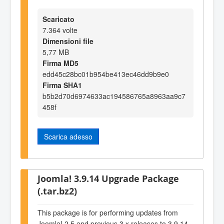
Scaricato
7.364 volte
Dimensioni file
5,77 MB
Firma MD5
edd45c28bc01b954be413ec46dd9b9e0
Firma SHA1
b5b2d70d6974633ac194586765a8963aa9c7
458f
Scarica adesso
Joomla! 3.9.14 Upgrade Package
(.tar.bz2)
This package is for performing updates from
Joomla! 2.5 and previous 3.x releases to 3.9.14.