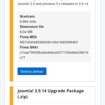
Joomla! 2.5 and previous 3.x releases to 3.9.14.
Scaricato
8.984 volte
Dimensioni file
8,04 MB
Firma MD5
9fb7c640e859d634b1e6419d02f684b3
Firma SHA1
c7caa735038cada46dca0271702e66e238219
c77
Scarica adesso
Joomla! 3.9.14 Upgrade Package
(.zip)