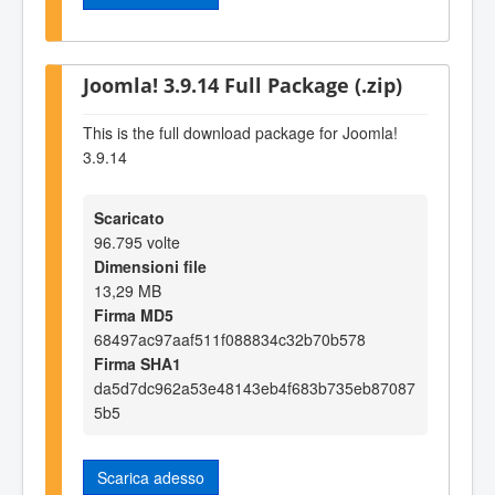
Joomla! 3.9.14 Full Package (.zip)
This is the full download package for Joomla!
3.9.14
Scaricato
96.795 volte
Dimensioni file
13,29 MB
Firma MD5
68497ac97aaf511f088834c32b70b578
Firma SHA1
da5d7dc962a53e48143eb4f683b735eb87087
5b5
Scarica adesso