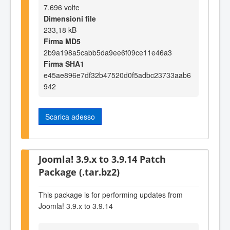
7.696 volte
Dimensioni file
233,18 kB
Firma MD5
2b9a198a5cabb5da9ee6f09ce11e46a3
Firma SHA1
e45ae896e7df32b47520d0f5adbc23733aab6
942
Scarica adesso
Joomla! 3.9.x to 3.9.14 Patch
Package (.tar.bz2)
This package is for performing updates from
Joomla! 3.9.x to 3.9.14