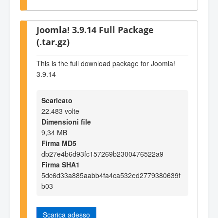
Joomla! 3.9.14 Full Package
(.tar.gz)
This is the full download package for Joomla!
3.9.14
Scaricato
22.483 volte
Dimensioni file
9,34 MB
Firma MD5
db27e4b6d93fc157269b2300476522a9
Firma SHA1
5dc6d33a885aabb4fa4ca532ed2779380639f
b03
Scarica adesso