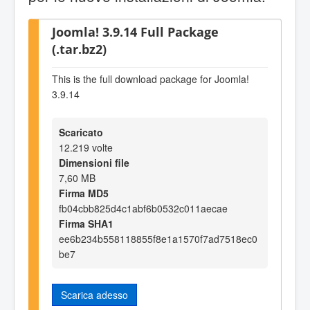
Joomla! 3.9.14 Full Package
(.tar.bz2)
This is the full download package for Joomla!
3.9.14
Scaricato
12.219 volte
Dimensioni file
7,60 MB
Firma MD5
fb04cbb825d4c1abf6b0532c011aecae
Firma SHA1
ee6b234b558118855f8e1a1570f7ad7518ec0
be7
Scarica adesso