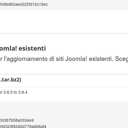
fc6bd62aee222fd12c19ec
omla! esistenti
l'aggiornamento di siti Joomla! esistenti. Sceg
.tar.bz2)
 3.8.3 to 3.8.4
00387b58a0334e9
906323f9240d779a668af4