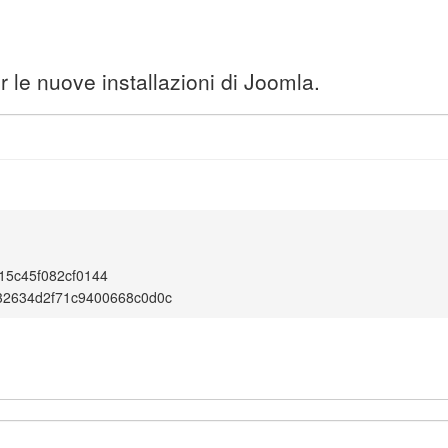
 le nuove installazioni di Joomla.
15c45f082cf0144
32634d2f71c9400668c0d0c