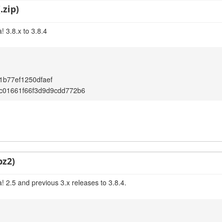
.zip)
 3.8.x to 3.8.4
b77ef1250dfaef
c01661f66f3d9d9cdd772b6
bz2)
 2.5 and previous 3.x releases to 3.8.4.