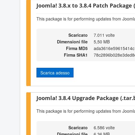
Joomla! 3.8.x to 3.8.4 Patch Package (
This package is for performing updates from Joomla!
Scaricato
7.011 volte
Dimensioni file
5,50 MB
Firma MD5
ada3616e59615414c1
Firma SHA1
78c2896b028e3ded8
Scarica adesso
Joomla! 3.8.4 Upgrade Package (.tar.
This package is for performing updates from Joomla!
Scaricato
6.586 volte
Dimensioni file
6,36 MB