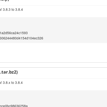
 3.8.3 to 3.8.4
1a2d56ca24c1593
606244480d4154d104ec326
.tar.bz2)
 3.8.x to 3.8.4
cce0bc98636258a