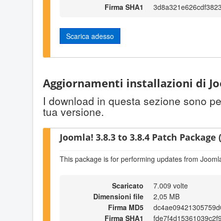
Firma SHA1
3d8a321e626cdf3823
Scarica adesso
Aggiornamenti installazioni di Jo
I download in questa sezione sono per 
tua versione.
Joomla! 3.8.3 to 3.8.4 Patch Package (
This package is for performing updates from Joomla!
Scaricato
7.009 volte
Dimensioni file
2,05 MB
Firma MD5
dc4ae09421305759d
Firma SHA1
fde7f4d15361039c2f