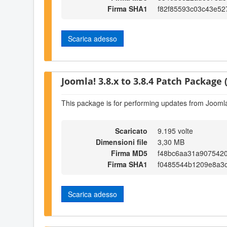
Firma SHA1
f82f85593c03c43e52
Scarica adesso
Joomla! 3.8.x to 3.8.4 Patch Package (
This package is for performing updates from Joomla!
Scaricato
9.195 volte
Dimensioni file
3,30 MB
Firma MD5
f48bc6aa31a907542
Firma SHA1
f0485544b1209e8a3
Scarica adesso