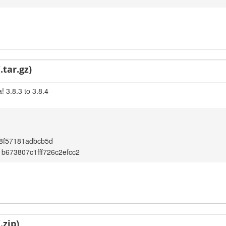
.tar.gz)
 3.8.3 to 3.8.4
8f57181adbcb5d
b673807c1fff726c2efcc2
.zip)