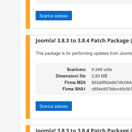
Scarica adesso
Joomla! 3.8.3 to 3.8.4 Patch Package (
This package is for performing updates from Joomla!
Scaricato
9.349 volte
Dimensioni file
2,83 MB
Firma MD5
853ddf92e6674fc084
Firma SHA1
c854e937b8cc45c561
Scarica adesso
Joomla! 3.8.3 to 3.8.4 Patch Package (