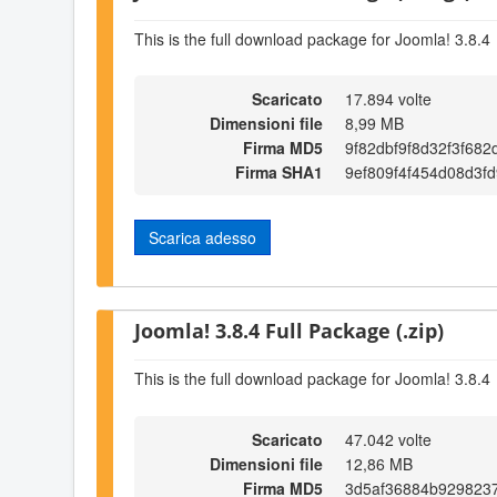
This is the full download package for Joomla! 3.8.4
Scaricato
17.894 volte
Dimensioni file
8,99 MB
Firma MD5
9f82dbf9f8d32f3f682
Firma SHA1
9ef809f4f454d08d3f
Scarica adesso
Joomla! 3.8.4 Full Package (.zip)
This is the full download package for Joomla! 3.8.4
Scaricato
47.042 volte
Dimensioni file
12,86 MB
Firma MD5
3d5af36884b929823