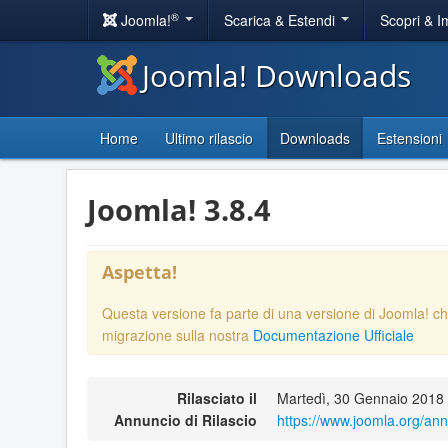
®
Joomla!
Scarica & Estendi
Scopri & 
Joomla! Downloads
Home
Ultimo rilascio
Downloads
Estensioni
Joomla! 3.8.4
Aspetta!
Questa versione fa parte di una versione di Joomla! ch
migrazione sulla nostra
Documentazione Ufficiale
Rilasciato il
Martedì, 30 Gennaio 2018
Annuncio di Rilascio
https://www.joomla.org/an