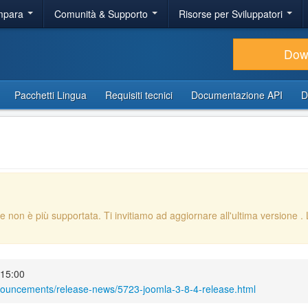
Impara
Comunità & Supporto
Risorse per Sviluppatori
Dow
Pacchetti Lingua
Requisiti tecnici
Documentazione API
D
e non è più supportata. Ti invitiamo ad aggiornare all'ultima versione
.
 15:00
nouncements/release-news/5723-joomla-3-8-4-release.html