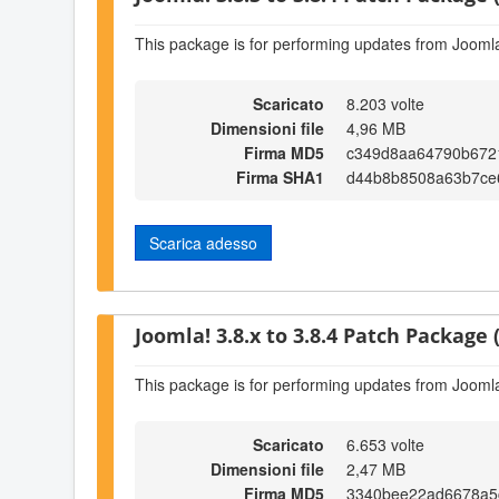
This package is for performing updates from Joomla!
Scaricato
8.203 volte
Dimensioni file
4,96 MB
Firma MD5
c349d8aa64790b672
Firma SHA1
d44b8b8508a63b7ce
Scarica adesso
Joomla! 3.8.x to 3.8.4 Patch Package (
This package is for performing updates from Joomla!
Scaricato
6.653 volte
Dimensioni file
2,47 MB
Firma MD5
3340bee22ad6678a5