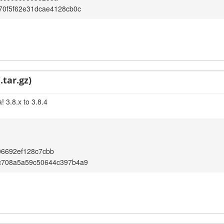
70f5f62e31dcae4128cb0c
.tar.gz)
 3.8.x to 3.8.4
06692ef128c7cbb
c708a5a59c50644c397b4a9