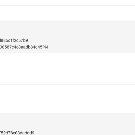
d885c1f2c57b9
d98587c4c8aadb84e45f44
752d78c63deddd9