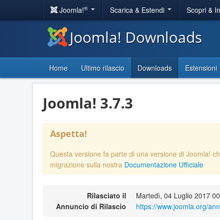
®
Joomla!
Scarica & Estendi
Scopri & 
Joomla! Downloads
Home
Ultimo rilascio
Downloads
Estensioni
Joomla! 3.7.3
Aspetta!
Questa versione fa parte di una versione di Joomla! ch
migrazione sulla nostra
Documentazione Ufficiale
Rilasciato il
Martedì, 04 Luglio 2017 0
Annuncio di Rilascio
https://www.joomla.org/an