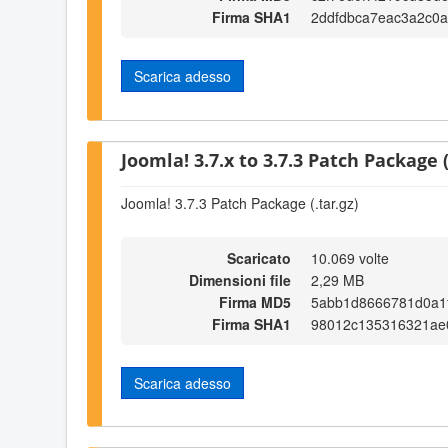
Firma SHA1
2ddfdbca7eac3a2c0a
Scarica adesso
Joomla! 3.7.x to 3.7.3 Patch Package (
Joomla! 3.7.3 Patch Package (.tar.gz)
Scaricato
10.069 volte
Dimensioni file
2,29 MB
Firma MD5
5abb1d8666781d0a1f
Firma SHA1
98012c135316321ae
Scarica adesso