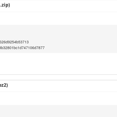
.zip)
a626d9254b53713
f8b32801bc1d747106d7877
bz2)