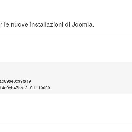
 le nuove installazioni di Joomla.
ad89ae0c39fa49
014a0bb47ba1819f1110060