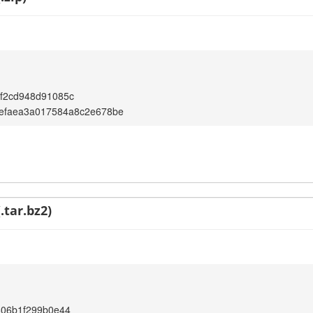
f2cd948d91085c
efaea3a017584a8c2e678be
.tar.bz2)
606b1f299b0e44