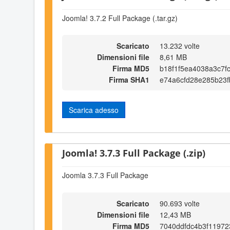
Joomla! 3.7.2 Full Package (.tar.gz)
Scaricato
13.232 volte
Dimensioni file
8,61 MB
Firma MD5
b18f1f5ea4038a3c7f
Firma SHA1
e74a6cfd28e285b23
Scarica adesso
Joomla! 3.7.3 Full Package (.zip)
Joomla 3.7.3 Full Package
Scaricato
90.693 volte
Dimensioni file
12,43 MB
Firma MD5
7040ddfdc4b3f11972