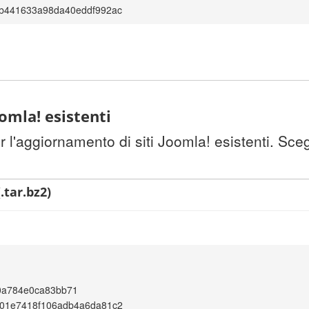
b441633a98da40eddf992ac
omla! esistenti
l'aggiornamento di siti Joomla! esistenti. Sceg
.tar.bz2)
0a784e0ca83bb71
01e7418f106adb4a6da81c2