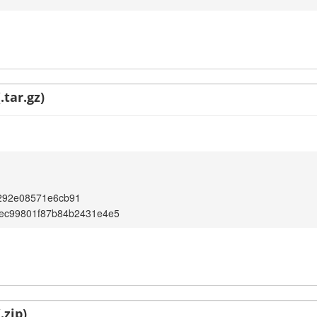
.tar.gz)
292e08571e6cb91
1ec99801f87b84b2431e4e5
.zip)