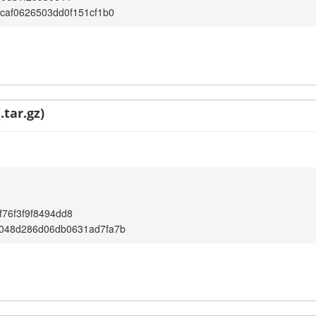
caf0626503dd0f151cf1b0
.tar.gz)
76f3f9f8494dd8
048d286d06db0631ad7fa7b