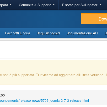
Impara
Comunità & Supporto
Risorse per Sviluppatori
Dow
Pacchetti Lingua
Requisiti tecnici
Documentazione API
D
e non è più supportata. Ti invitiamo ad aggiornare all'ultima versione
.
0:00
nouncements/release-news/5709-joomla-3-7-3-release.html