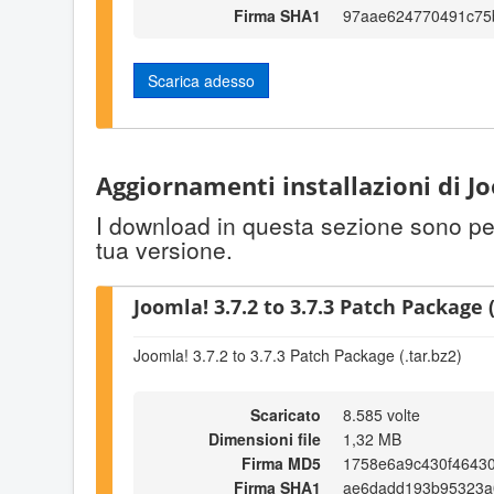
Firma SHA1
97aae624770491c75
Scarica adesso
Aggiornamenti installazioni di Jo
I download in questa sezione sono per 
tua versione.
Joomla! 3.7.2 to 3.7.3 Patch Package (
Joomla! 3.7.2 to 3.7.3 Patch Package (.tar.bz2)
Scaricato
8.585 volte
Dimensioni file
1,32 MB
Firma MD5
1758e6a9c430f4643
Firma SHA1
ae6dadd193b95323a