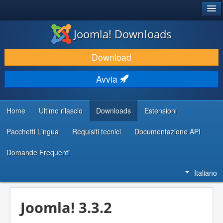
®
JOOMLA!
Joomla! Downloads
SCARICA & ESTENDI
Download
SCOPRI & IMPARA
Avvia
COMUNITÀ & SUPPORTO
RISORSE PER SVILUPPATORI
Home
Ultimo rilascio
Downloads
Estensioni
Pacchetti Lingua
Requisiti tecnici
Documentazione API
Domande Frequenti
Italiano
Joomla! 3.3.2