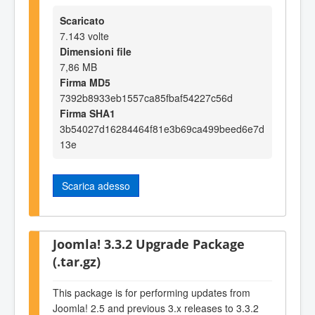
Scaricato
7.143 volte
Dimensioni file
7,86 MB
Firma MD5
7392b8933eb1557ca85fbaf54227c56d
Firma SHA1
3b54027d16284464f81e3b69ca499beed6e7d
13e
Scarica adesso
Joomla! 3.3.2 Upgrade Package
(.tar.gz)
This package is for performing updates from
Joomla! 2.5 and previous 3.x releases to 3.3.2