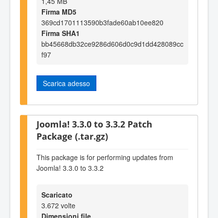
1,45 MB
Firma MD5
369cd1701113590b3fade60ab10ee820
Firma SHA1
bb45668db32ce9286d606d0c9d1dd428089cc
f97
Scarica adesso
Joomla! 3.3.0 to 3.3.2 Patch
Package (.tar.gz)
This package is for performing updates from
Joomla! 3.3.0 to 3.3.2
Scaricato
3.672 volte
Dimensioni file