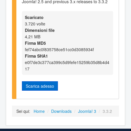
Joomla! 2.5 and previous 3.x releases to 3.3.2
Scaricato
3.720 volte
Dimensioni file
4,21 MB
Firma MD5
fef74abc0f835758ce51cc0d3085934f
Firma SHA1
e0f7de3c377ca399c5d9fefe15259b35d8b4d4
17
Scarica adesso
Sei qui:
Home
/
Downloads
/
Joomla! 3
/
3.3.2