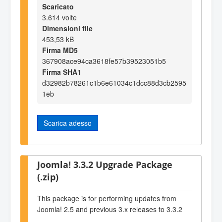
Scaricato
3.614 volte
Dimensioni file
453,53 kB
Firma MD5
367908ace94ca3618fe57b39523051b5
Firma SHA1
d32982b78261c1b6e61034c1dcc88d3cb2595
1eb
Scarica adesso
Joomla! 3.3.2 Upgrade Package
(.zip)
This package is for performing updates from
Joomla! 2.5 and previous 3.x releases to 3.3.2