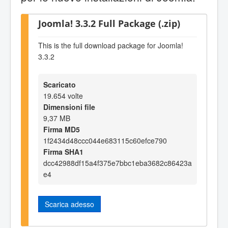
Joomla! 3.3.2 Full Package (.zip)
This is the full download package for Joomla!
3.3.2
Scaricato
19.654 volte
Dimensioni file
9,37 MB
Firma MD5
1f2434d48ccc044e683115c60efce790
Firma SHA1
dcc42988df15a4f375e7bbc1eba3682c86423a
e4
Scarica adesso