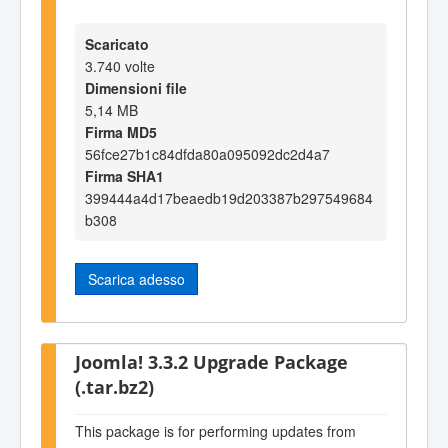
Scaricato
3.740 volte
Dimensioni file
5,14 MB
Firma MD5
56fce27b1c84dfda80a095092dc2d4a7
Firma SHA1
399444a4d17beaedb19d203387b297549684
b308
Scarica adesso
Joomla! 3.3.2 Upgrade Package
(.tar.bz2)
This package is for performing updates from