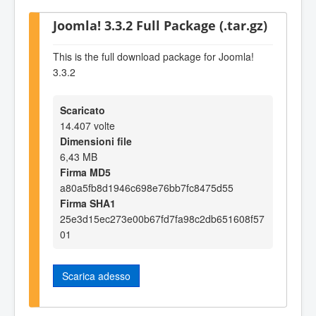
Joomla! 3.3.2 Full Package (.tar.gz)
This is the full download package for Joomla!
3.3.2
Scaricato
14.407 volte
Dimensioni file
6,43 MB
Firma MD5
a80a5fb8d1946c698e76bb7fc8475d55
Firma SHA1
25e3d15ec273e00b67fd7fa98c2db651608f57
01
Scarica adesso