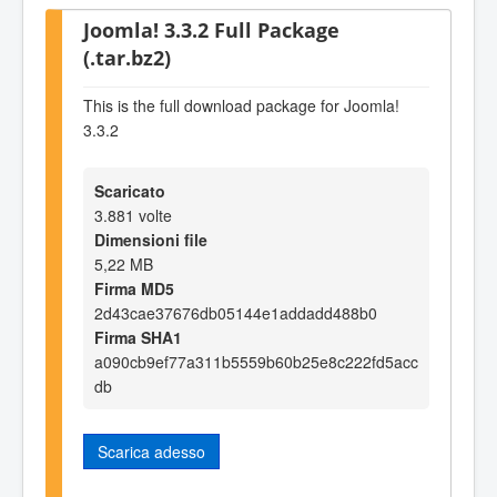
Joomla! 3.3.2 Full Package
(.tar.bz2)
This is the full download package for Joomla!
3.3.2
Scaricato
3.881 volte
Dimensioni file
5,22 MB
Firma MD5
2d43cae37676db05144e1addadd488b0
Firma SHA1
a090cb9ef77a311b5559b60b25e8c222fd5acc
db
Scarica adesso