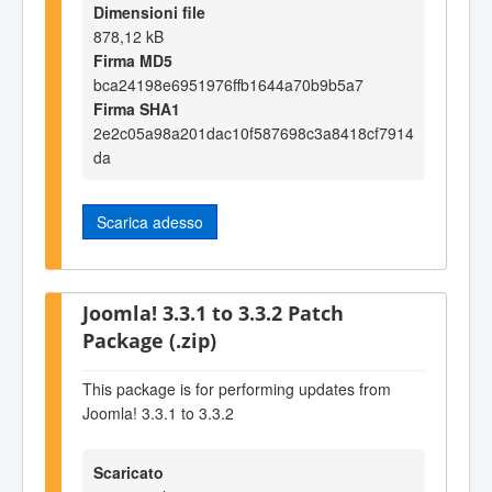
Dimensioni file
878,12 kB
Firma MD5
bca24198e6951976ffb1644a70b9b5a7
Firma SHA1
2e2c05a98a201dac10f587698c3a8418cf7914
da
Scarica adesso
Joomla! 3.3.1 to 3.3.2 Patch
Package (.zip)
This package is for performing updates from
Joomla! 3.3.1 to 3.3.2
Scaricato