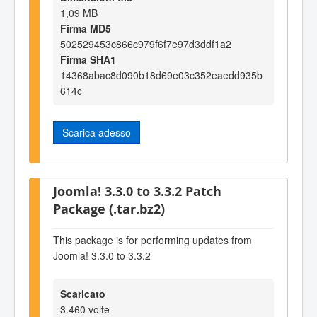
1,09 MB
Firma MD5
502529453c866c979f6f7e97d3ddf1a2
Firma SHA1
14368abac8d090b18d69e03c352eaedd935b
614c
Scarica adesso
Joomla! 3.3.0 to 3.3.2 Patch
Package (.tar.bz2)
This package is for performing updates from
Joomla! 3.3.0 to 3.3.2
Scaricato
3.460 volte