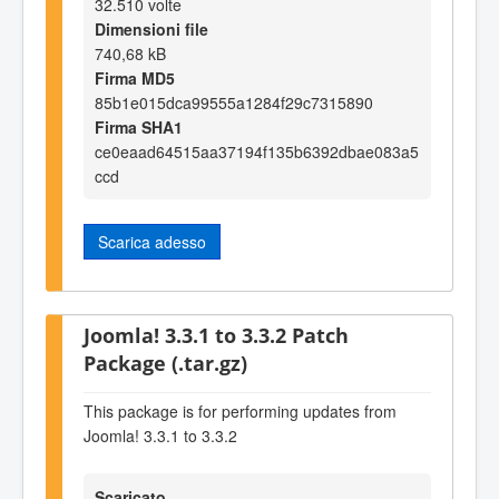
32.510 volte
Dimensioni file
740,68 kB
Firma MD5
85b1e015dca99555a1284f29c7315890
Firma SHA1
ce0eaad64515aa37194f135b6392dbae083a5
ccd
Scarica adesso
Joomla! 3.3.1 to 3.3.2 Patch
Package (.tar.gz)
This package is for performing updates from
Joomla! 3.3.1 to 3.3.2
Scaricato