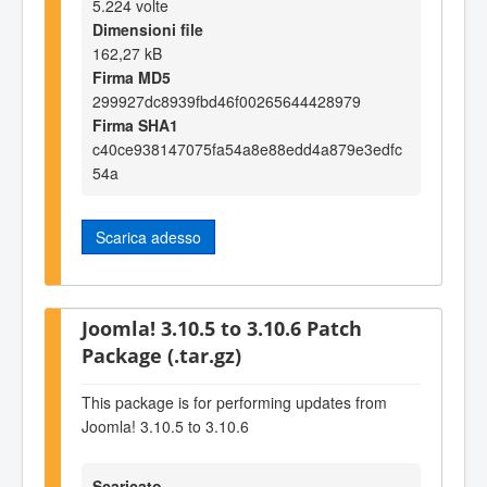
5.224 volte
Dimensioni file
162,27 kB
Firma MD5
299927dc8939fbd46f00265644428979
Firma SHA1
c40ce938147075fa54a8e88edd4a879e3edfc
54a
Scarica adesso
Joomla! 3.10.5 to 3.10.6 Patch
Package (.tar.gz)
This package is for performing updates from
Joomla! 3.10.5 to 3.10.6
Scaricato