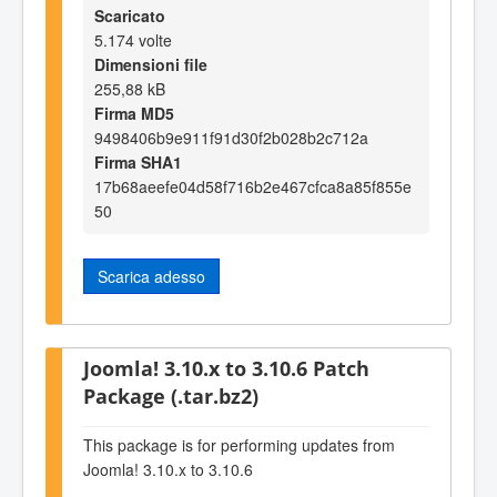
Scaricato
5.174 volte
Dimensioni file
255,88 kB
Firma MD5
9498406b9e911f91d30f2b028b2c712a
Firma SHA1
17b68aeefe04d58f716b2e467cfca8a85f855e
50
Scarica adesso
Joomla! 3.10.x to 3.10.6 Patch
Package (.tar.bz2)
This package is for performing updates from
Joomla! 3.10.x to 3.10.6