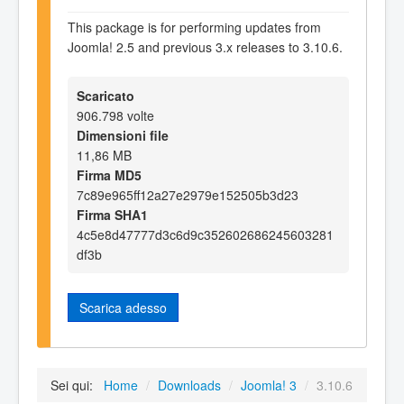
This package is for performing updates from
Joomla! 2.5 and previous 3.x releases to 3.10.6.
Scaricato
906.798 volte
Dimensioni file
11,86 MB
Firma MD5
7c89e965ff12a27e2979e152505b3d23
Firma SHA1
4c5e8d47777d3c6d9c352602686245603281
df3b
Scarica adesso
Sei qui:
Home
/
Downloads
/
Joomla! 3
/
3.10.6