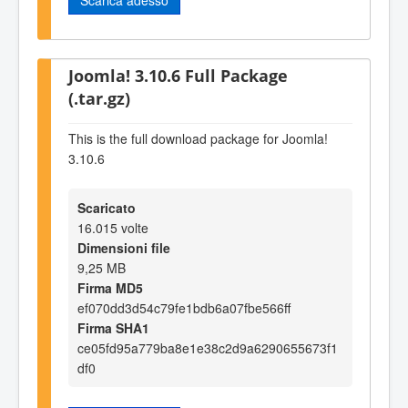
Joomla! 3.10.6 Full Package
(.tar.gz)
This is the full download package for Joomla!
3.10.6
Scaricato
16.015 volte
Dimensioni file
9,25 MB
Firma MD5
ef070dd3d54c79fe1bdb6a07fbe566ff
Firma SHA1
ce05fd95a779ba8e1e38c2d9a6290655673f1
df0