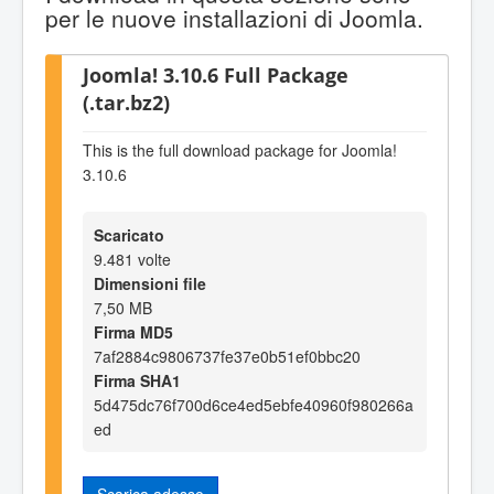
per le nuove installazioni di Joomla.
Joomla! 3.10.6 Full Package
(.tar.bz2)
This is the full download package for Joomla!
3.10.6
Scaricato
9.481 volte
Dimensioni file
7,50 MB
Firma MD5
7af2884c9806737fe37e0b51ef0bbc20
Firma SHA1
5d475dc76f700d6ce4ed5ebfe40960f980266a
ed
Scarica adesso