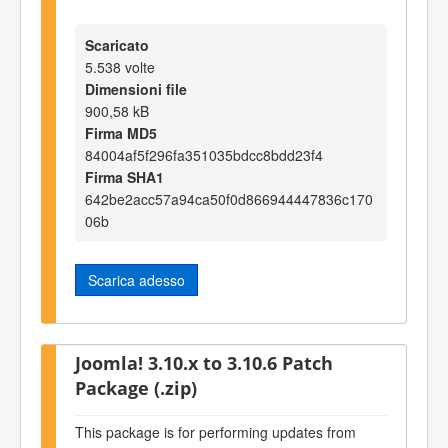
Scaricato
5.538 volte
Dimensioni file
900,58 kB
Firma MD5
84004af5f296fa351035bdcc8bdd23f4
Firma SHA1
642be2acc57a94ca50f0d866944447836c170
06b
Scarica adesso
Joomla! 3.10.x to 3.10.6 Patch
Package (.zip)
This package is for performing updates from