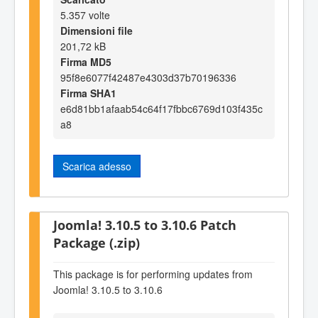
5.357 volte
Dimensioni file
201,72 kB
Firma MD5
95f8e6077f42487e4303d37b70196336
Firma SHA1
e6d81bb1afaab54c64f17fbbc6769d103f435c
a8
Scarica adesso
Joomla! 3.10.5 to 3.10.6 Patch
Package (.zip)
This package is for performing updates from
Joomla! 3.10.5 to 3.10.6