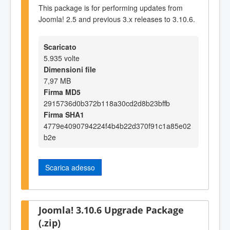
This package is for performing updates from
Joomla! 2.5 and previous 3.x releases to 3.10.6.
Scaricato
5.935 volte
Dimensioni file
7,97 MB
Firma MD5
2915736d0b372b118a30cd2d8b23bffb
Firma SHA1
4779e4090794224f4b4b22d370f91c1a85e02
b2e
Scarica adesso
Joomla! 3.10.6 Upgrade Package
(.zip)