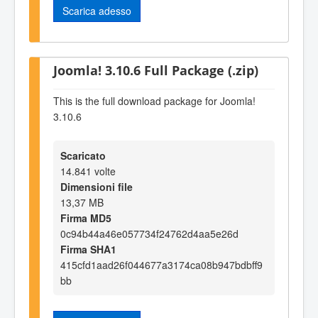
Scarica adesso
Joomla! 3.10.6 Full Package (.zip)
This is the full download package for Joomla!
3.10.6
Scaricato
14.841 volte
Dimensioni file
13,37 MB
Firma MD5
0c94b44a46e057734f24762d4aa5e26d
Firma SHA1
415cfd1aad26f044677a3174ca08b947bdbff9
bb