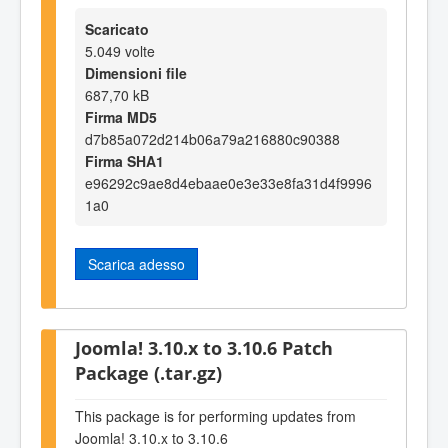
Scaricato
5.049 volte
Dimensioni file
687,70 kB
Firma MD5
d7b85a072d214b06a79a216880c90388
Firma SHA1
e96292c9ae8d4ebaae0e3e33e8fa31d4f9996
1a0
Scarica adesso
Joomla! 3.10.x to 3.10.6 Patch
Package (.tar.gz)
This package is for performing updates from
Joomla! 3.10.x to 3.10.6