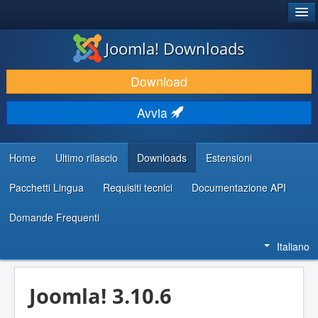
®
JOOMLA!
Joomla! Downloads
SCARICA & ESTENDI
Download
SCOPRI & IMPARA
Avvia
COMUNITÀ & SUPPORTO
RISORSE PER SVILUPPATORI
Home
Ultimo rilascio
Downloads
Estensioni
Pacchetti Lingua
Requisiti tecnici
Documentazione API
Domande Frequenti
Italiano
Joomla! 3.10.6