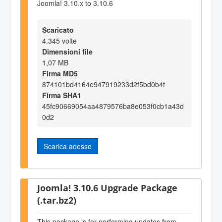
Joomla! 3.10.x to 3.10.6
Scaricato
4.345 volte
Dimensioni file
1,07 MB
Firma MD5
874101bd4164e947919233d2f5bd0b4f
Firma SHA1
45fc90669054aa4879576ba8e053f0cb1a43d
0d2
Scarica adesso
Joomla! 3.10.6 Upgrade Package
(.tar.bz2)
This package is for performing updates from