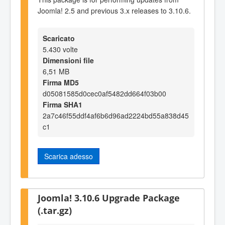
Joomla! 2.5 and previous 3.x releases to 3.10.6.
Scaricato
5.430 volte
Dimensioni file
6,51 MB
Firma MD5
d05081585d0cec0af5482dd664f03b00
Firma SHA1
2a7c46f55ddf4af6b6d96ad2224bd55a838d45
c1
Scarica adesso
Joomla! 3.10.6 Upgrade Package
(.tar.gz)