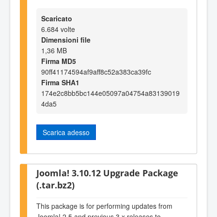
Scaricato
6.684 volte
Dimensioni file
1,36 MB
Firma MD5
90ff41174594af9aff8c52a383ca39fc
Firma SHA1
174e2c8bb5bc144e05097a04754a83139019
4da5
Scarica adesso
Joomla! 3.10.12 Upgrade Package
(.tar.bz2)
This package is for performing updates from
Joomla! 2.5 and previous 3.x releases to