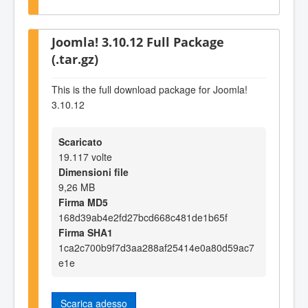
Joomla! 3.10.12 Full Package
(.tar.gz)
This is the full download package for Joomla!
3.10.12
Scaricato
19.117 volte
Dimensioni file
9,26 MB
Firma MD5
168d39ab4e2fd27bcd668c481de1b65f
Firma SHA1
1ca2c700b9f7d3aa288af25414e0a80d59ac7
e1e
Scarica adesso