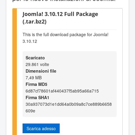
Joomla! 3.10.12 Full Package
(.tar.bz2)
This is the full download package for Joomla!
3.10.12
Scaricato
29.861 volte
Dimensioni file
7,49 MB
Firma MD5
6d87cf78601af440437f5ab95a66a715
Firma SHA1
30a937073d1e1dd64a0b09a8c7ce889b6658
609e
Scarica adesso