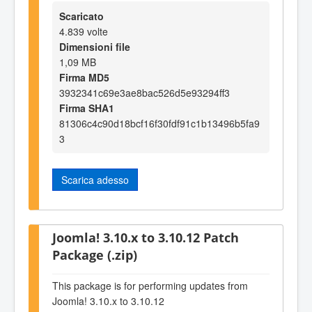
Scaricato
4.839 volte
Dimensioni file
1,09 MB
Firma MD5
3932341c69e3ae8bac526d5e93294ff3
Firma SHA1
81306c4c90d18bcf16f30fdf91c1b13496b5fa9
3
Scarica adesso
Joomla! 3.10.x to 3.10.12 Patch
Package (.zip)
This package is for performing updates from
Joomla! 3.10.x to 3.10.12