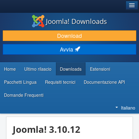
®
JOOMLA!
Joomla! Downloads
SCARICA & ESTENDI
Download
SCOPRI & IMPARA
Avvia
COMUNITÀ & SUPPORTO
RISORSE PER SVILUPPATORI
Home
Ultimo rilascio
Downloads
Estensioni
Pacchetti Lingua
Requisiti tecnici
Documentazione API
Domande Frequenti
Italiano
Joomla! 3.10.12