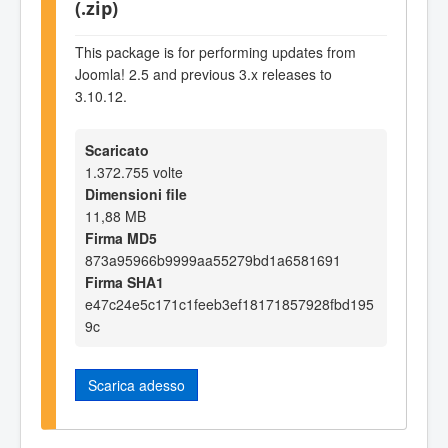
(.zip)
This package is for performing updates from
Joomla! 2.5 and previous 3.x releases to
3.10.12.
Scaricato
1.372.755 volte
Dimensioni file
11,88 MB
Firma MD5
873a95966b9999aa55279bd1a6581691
Firma SHA1
e47c24e5c171c1feeb3ef18171857928fbd195
9c
Scarica adesso