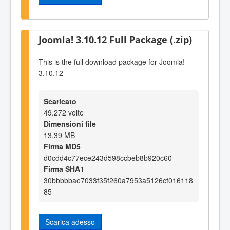
Joomla! 3.10.12 Full Package (.zip)
This is the full download package for Joomla!
3.10.12
Scaricato
49.272 volte
Dimensioni file
13,39 MB
Firma MD5
d0cdd4c77ece243d598ccbeb8b920c60
Firma SHA1
30bbbbbae7033f35f260a7953a5126cf016118
85
Scarica adesso