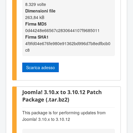
8.329 volte
Dimensioni file
263,84 kB
Firma MD5
0d44248e66567c2830644107f9685011
Firma SHA1
4f9fd04e676fe980e91362bd996d7b8edfbcb0
c8
Scarica adesso
Joomla! 3.10.x to 3.10.12 Patch
Package (.tar.bz2)
This package is for performing updates from
Joomla! 3.10.x to 3.10.12