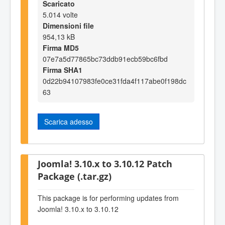
Scaricato
5.014 volte
Dimensioni file
954,13 kB
Firma MD5
07e7a5d77865bc73ddb91ecb59bc6fbd
Firma SHA1
0d22b94107983fe0ce31fda4f117abe0f198dc
63
Scarica adesso
Joomla! 3.10.x to 3.10.12 Patch
Package (.tar.gz)
This package is for performing updates from
Joomla! 3.10.x to 3.10.12