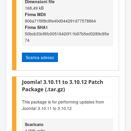
Dimensioni file
168,49 kB
Firma MD5
906a71f9f8c9fe40d044291d77578864
Firma SHA1
50bcb33cf6fc00516420f11b97b5ed3289c95e
74
Scarica adesso
Joomla! 3.10.11 to 3.10.12 Patch
Package (.tar.gz)
This package is for performing updates from
Joomla! 3.10.11 to 3.10.12
Scaricato
4.995 volte