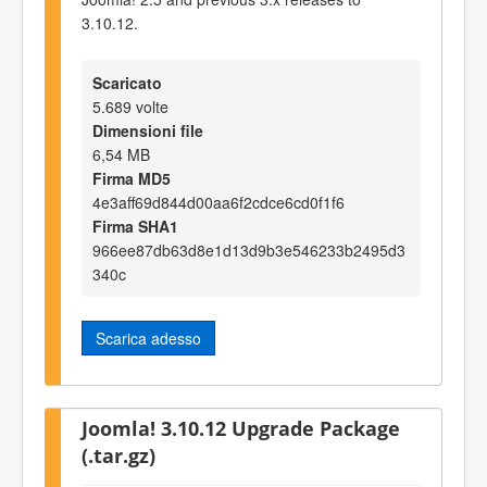
3.10.12.
Scaricato
5.689 volte
Dimensioni file
6,54 MB
Firma MD5
4e3aff69d844d00aa6f2cdce6cd0f1f6
Firma SHA1
966ee87db63d8e1d13d9b3e546233b2495d3
340c
Scarica adesso
Joomla! 3.10.12 Upgrade Package
(.tar.gz)