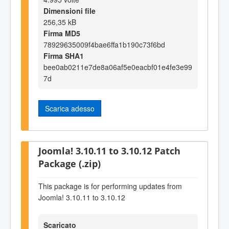
Dimensioni file
256,35 kB
Firma MD5
78929635009f4bae6ffa1b190c73f6bd
Firma SHA1
bee0ab0211e7de8a06af5e0eacbf01e4fe3e99
7d
Scarica adesso
Joomla! 3.10.11 to 3.10.12 Patch
Package (.zip)
This package is for performing updates from
Joomla! 3.10.11 to 3.10.12
Scaricato