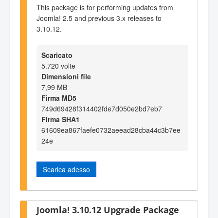
This package is for performing updates from
Joomla! 2.5 and previous 3.x releases to
3.10.12.
Scaricato
5.720 volte
Dimensioni file
7,99 MB
Firma MD5
749d69428f314402fde7d050e2bd7eb7
Firma SHA1
61609ea867faefe0732aeead28cba44c3b7ee
24e
Scarica adesso
Joomla! 3.10.12 Upgrade Package