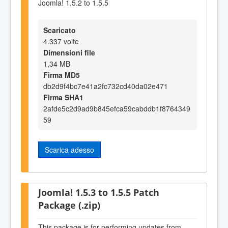
Joomla! 1.5.2 to 1.5.5
Scaricato
4.337 volte
Dimensioni file
1,34 MB
Firma MD5
db2d9f4bc7e41a2fc732cd40da02e471
Firma SHA1
2afde5c2d9ad9b845efca59cabddb1f8764349
59
Scarica adesso
Joomla! 1.5.3 to 1.5.5 Patch
Package (.zip)
This package is for performing updates from