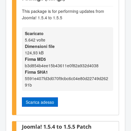
This package is for performing updates from
Joomla! 1.5.4 to 1.5.5
Scaricato
5.642 volte
Dimensioni file
124,93 kB
Firma MD5
b3d854b4ee15b43611e0f82a932d4038
Firma SHA1
5591e407fd3d070f9cbc6c04e80d22749d262
91b
Scarica adesso
Joomla! 1.5.4 to 1.5.5 Patch