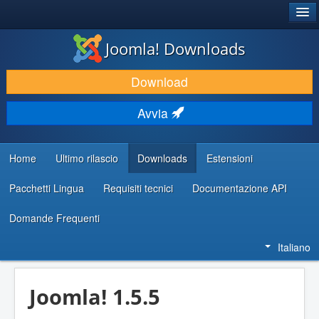
®
JOOMLA!
Joomla! Downloads
SCARICA & ESTENDI
Download
SCOPRI & IMPARA
Avvia
COMUNITÀ & SUPPORTO
RISORSE PER SVILUPPATORI
Home
Ultimo rilascio
Downloads
Estensioni
Pacchetti Lingua
Requisiti tecnici
Documentazione API
Domande Frequenti
Italiano
Joomla! 1.5.5