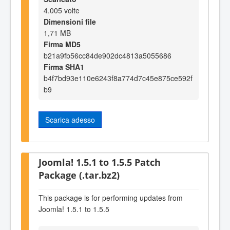
4.005 volte
Dimensioni file
1,71 MB
Firma MD5
b21a9fb56cc84de902dc4813a5055686
Firma SHA1
b4f7bd93e110e6243f8a774d7c45e875ce592f
b9
Scarica adesso
Joomla! 1.5.1 to 1.5.5 Patch
Package (.tar.bz2)
This package is for performing updates from
Joomla! 1.5.1 to 1.5.5