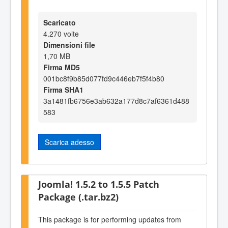
Scaricato
4.270 volte
Dimensioni file
1,70 MB
Firma MD5
001bc8f9b85d077fd9c446eb7f5f4b80
Firma SHA1
3a1481fb6756e3ab632a177d8c7af6361d488
583
Scarica adesso
Joomla! 1.5.2 to 1.5.5 Patch
Package (.tar.bz2)
This package is for performing updates from