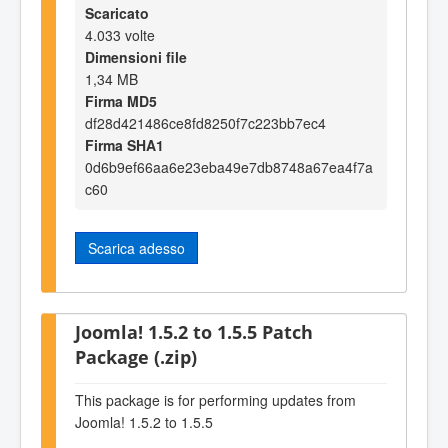
Scaricato
4.033 volte
Dimensioni file
1,34 MB
Firma MD5
df28d421486ce8fd8250f7c223bb7ec4
Firma SHA1
0d6b9ef66aa6e23eba49e7db8748a67ea4f7a
c60
Scarica adesso
Joomla! 1.5.2 to 1.5.5 Patch
Package (.zip)
This package is for performing updates from
Joomla! 1.5.2 to 1.5.5