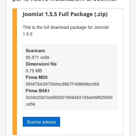
Joomla! 1.5.5 Full Package (.zip)
This is the full download package for Joomla!
1.5.5
Scaricato
95.571 volte
Dimensioni file
5,75 MB
Firma MD5
56f4f7b6397592ec3867f169868bc368
Firma SHA1
3c0dc23d1ba56b531969d43193ae99825900
c456
Scarica adesso