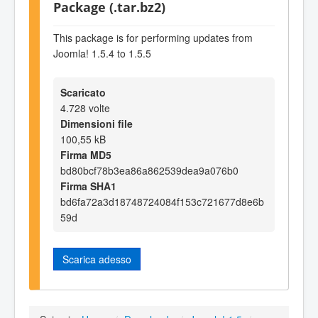
Package (.tar.bz2)
This package is for performing updates from
Joomla! 1.5.4 to 1.5.5
Scaricato
4.728 volte
Dimensioni file
100,55 kB
Firma MD5
bd80bcf78b3ea86a862539dea9a076b0
Firma SHA1
bd6fa72a3d18748724084f153c721677d8e6b
59d
Scarica adesso