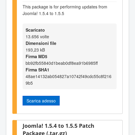
This package is for performing updates from
Joomla! 1.5.4 to 1.5.5
Scaricato
13.656 volte
Dimensioni file
193,23 kB
Firma MD5
bb92fb55840d1beab0df8ea91b6985ff
Firma SHA1
48ae14132ab054827a10742f49cdc55c8f216
9b5
Scarica adesso
Joomla! 1.5.4 to 1.5.5 Patch
Package (.tar.gz)