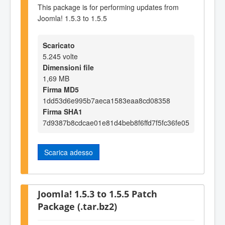
This package is for performing updates from
Joomla! 1.5.3 to 1.5.5
Scaricato
5.245 volte
Dimensioni file
1,69 MB
Firma MD5
1dd53d6e995b7aeca1583eaa8cd08358
Firma SHA1
7d9387b8cdcae01e81d4beb8f6ffd7f5fc36fe05
Scarica adesso
Joomla! 1.5.3 to 1.5.5 Patch
Package (.tar.bz2)