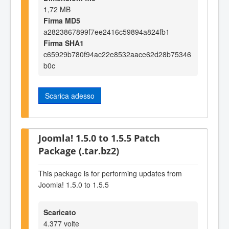
1,72 MB
Firma MD5
a2823867899f7ee2416c59894a824fb1
Firma SHA1
c65929b780f94ac22e8532aace62d28b75346
b0c
Scarica adesso
Joomla! 1.5.0 to 1.5.5 Patch
Package (.tar.bz2)
This package is for performing updates from
Joomla! 1.5.0 to 1.5.5
Scaricato
4.377 volte