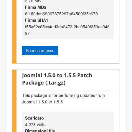
2,76 MB
Firma MD5
6f180ddb69067875297a84509f35c670
Firma SHA1
f55a62c65cc4dd3db2473f2bc9549f350ac946
97
Scarica adesso
Joomla! 1.5.0 to 1.5.5 Patch
Package (.tar.gz)
This package is for performing updates from
Joomla! 1.5.0 to 1.5.5
Scaricato
4.278 volte
Dimensioni file