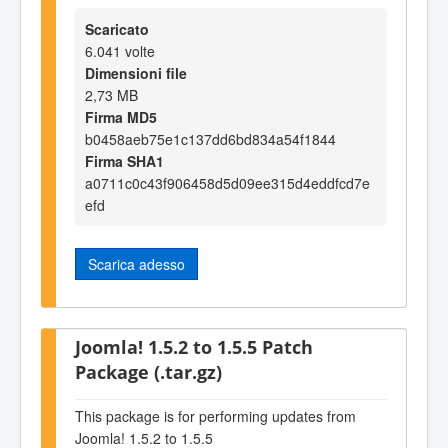
Scaricato
6.041 volte
Dimensioni file
2,73 MB
Firma MD5
b0458aeb75e1c137dd6bd834a54f1844
Firma SHA1
a0711c0c43f906458d5d09ee315d4eddfcd7e
efd
Scarica adesso
Joomla! 1.5.2 to 1.5.5 Patch
Package (.tar.gz)
This package is for performing updates from
Joomla! 1.5.2 to 1.5.5