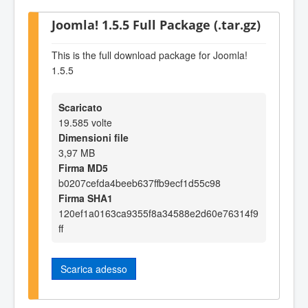
Joomla! 1.5.5 Full Package (.tar.gz)
This is the full download package for Joomla!
1.5.5
Scaricato
19.585 volte
Dimensioni file
3,97 MB
Firma MD5
b0207cefda4beeb637ffb9ecf1d55c98
Firma SHA1
120ef1a0163ca9355f8a34588e2d60e76314f9
ff
Scarica adesso