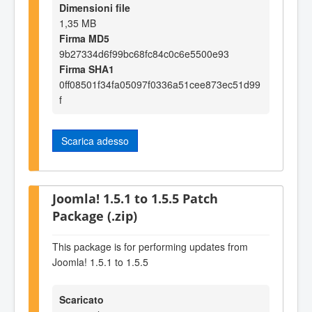
Dimensioni file
1,35 MB
Firma MD5
9b27334d6f99bc68fc84c0c6e5500e93
Firma SHA1
0ff08501f34fa05097f0336a51cee873ec51d99
f
Scarica adesso
Joomla! 1.5.1 to 1.5.5 Patch
Package (.zip)
This package is for performing updates from
Joomla! 1.5.1 to 1.5.5
Scaricato