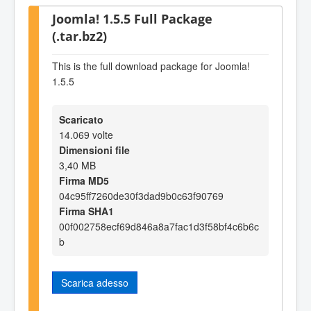
Joomla! 1.5.5 Full Package
(.tar.bz2)
This is the full download package for Joomla!
1.5.5
Scaricato
14.069 volte
Dimensioni file
3,40 MB
Firma MD5
04c95ff7260de30f3dad9b0c63f90769
Firma SHA1
00f002758ecf69d846a8a7fac1d3f58bf4c6b6c
b
Scarica adesso