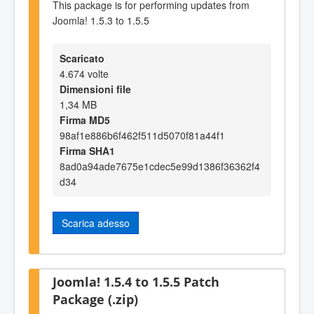
This package is for performing updates from
Joomla! 1.5.3 to 1.5.5
Scaricato
4.674 volte
Dimensioni file
1,34 MB
Firma MD5
98af1e886b6f462f511d5070f81a44f1
Firma SHA1
8ad0a94ade7675e1cdec5e99d1386f36362f4
d34
Scarica adesso
Joomla! 1.5.4 to 1.5.5 Patch
Package (.zip)