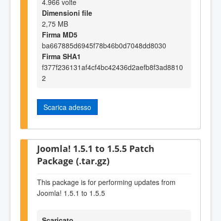
4.966 volte
Dimensioni file
2,75 MB
Firma MD5
ba667885d6945f78b46b0d7048dd8030
Firma SHA1
f377f236131af4cf4bc42436d2aefb8f3ad8810
2
Scarica adesso
Joomla! 1.5.1 to 1.5.5 Patch
Package (.tar.gz)
This package is for performing updates from
Joomla! 1.5.1 to 1.5.5
Scaricato