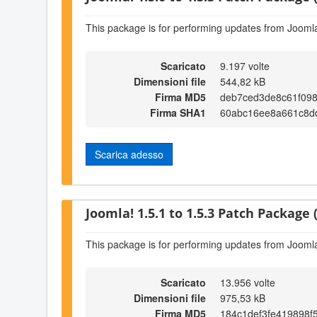
This package is for performing updates from Joomla!
Scaricato
9.197 volte
Dimensioni file
544,82 kB
Firma MD5
deb7ced3de8c61f098
Firma SHA1
60abc16ee8a661c8d
Scarica adesso
Joomla! 1.5.1 to 1.5.3 Patch Package (
This package is for performing updates from Joomla!
Scaricato
13.956 volte
Dimensioni file
975,53 kB
Firma MD5
184c1def3fe419898f