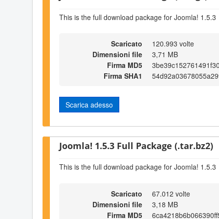
This is the full download package for Joomla! 1.5.3
Scaricato
120.993 volte
Dimensioni file
3,71 MB
Firma MD5
3be39c152761491f3
Firma SHA1
54d92a03678055a29
Scarica adesso
Joomla! 1.5.3 Full Package (.tar.bz2)
This is the full download package for Joomla! 1.5.3
Scaricato
67.012 volte
Dimensioni file
3,18 MB
Firma MD5
6ca4218b6b066390ff