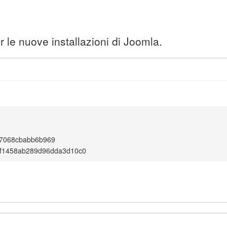
 le nuove installazioni di Joomla.
37068cbabb6b969
0f1458ab289d96dda3d10c0