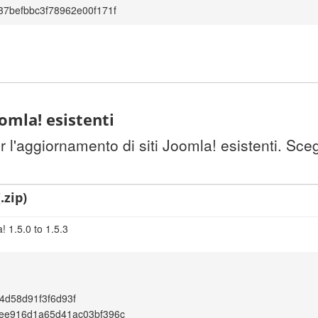
7befbbc3f78962e00f171f
omla! esistenti
l'aggiornamento di siti Joomla! esistenti. Sceg
.zip)
 1.5.0 to 1.5.3
4d58d91f3f6d93f
ee916d1a65d41ac03bf396c