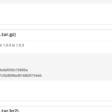
.tar.gz)
 1.5.0 to 1.5.3
8edaf050c76885a
7c32d898ed8168bf0744eb
.tar.bz2)