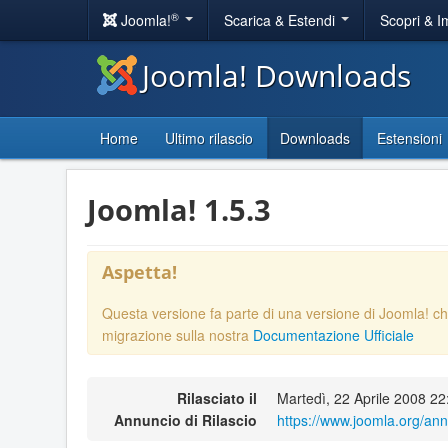
®
Joomla!
Scarica & Estendi
Scopri & 
Joomla! Downloads
Home
Ultimo rilascio
Downloads
Estensioni
Joomla! 1.5.3
Aspetta!
Questa versione fa parte di una versione di Joomla! ch
migrazione sulla nostra
Documentazione Ufficiale
Rilasciato il
Martedì, 22 Aprile 2008 22
Annuncio di Rilascio
https://www.joomla.org/a