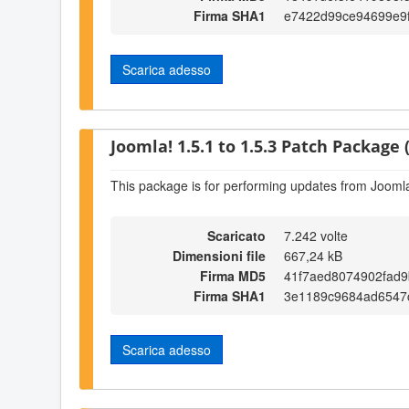
Firma SHA1
e7422d99ce94699e9
Scarica adesso
Joomla! 1.5.1 to 1.5.3 Patch Package (
This package is for performing updates from Joomla!
Scaricato
7.242 volte
Dimensioni file
667,24 kB
Firma MD5
41f7aed8074902fad9
Firma SHA1
3e1189c9684ad6547
Scarica adesso