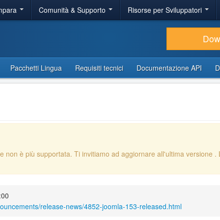
Impara
Comunità & Supporto
Risorse per Sviluppatori
Dow
Pacchetti Lingua
Requisiti tecnici
Documentazione API
D
e non è più supportata. Ti invitiamo ad aggiornare all'ultima versione
.
:00
nnouncements/release-news/4852-joomla-153-released.html