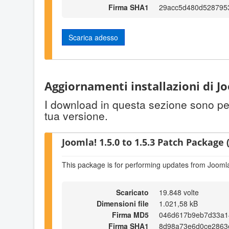
Firma SHA1
29acc5d480d5287953
Scarica adesso
Aggiornamenti installazioni di Jo
I download in questa sezione sono per 
tua versione.
Joomla! 1.5.0 to 1.5.3 Patch Package (
This package is for performing updates from Joomla!
Scaricato
19.848 volte
Dimensioni file
1.021,58 kB
Firma MD5
046d617b9eb7d33a1
Firma SHA1
8d98a73e6d0ce2863