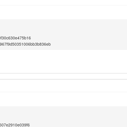
0f30c630e475b16
967f9d50351006bb3b836eb
507e2910e039f6