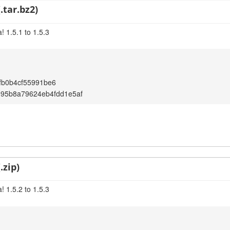
.tar.bz2)
 1.5.1 to 1.5.3
fb0b4cf55991be6
095b8a79624eb4fdd1e5af
.zip)
 1.5.2 to 1.5.3