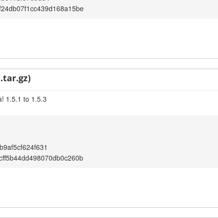
f24db07f1cc439d168a15be
.tar.gz)
 1.5.1 to 1.5.3
b9af5cf624f631
cff5b44dd498070db0c260b