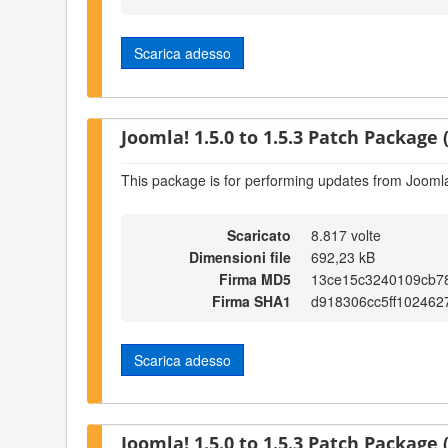
Scarica adesso
Joomla! 1.5.0 to 1.5.3 Patch Package (
This package is for performing updates from Joomla!
Scaricato
8.817 volte
Dimensioni file
692,23 kB
Firma MD5
13ce15c3240109cb7
Firma SHA1
d918306cc5ff102462
Scarica adesso
Joomla! 1.5.0 to 1.5.3 Patch Package (