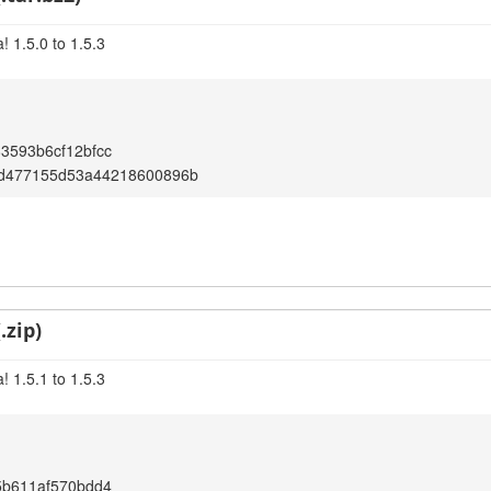
 1.5.0 to 1.5.3
3593b6cf12bfcc
d477155d53a44218600896b
.zip)
 1.5.1 to 1.5.3
5b611af570bdd4