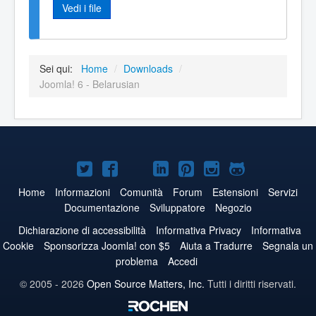
Vedi i file
Sei qui:
Home
/
Downloads
/
Joomla! 6 - Belarusian
Joomla!
Joomla!
Joomla!
Joomla!
Joomla!
Joomla!
Joomla!
su
su
su
su
su
su
su
Home
Informazioni
Comunità
Forum
Estensioni
Servizi
Documentazione
Sviluppatore
Negozio
Twitter
Facebook
YouTube
LinkedIn
Pinterest
Instagram
GitHub
Dichiarazione di accessibilità
Informativa Privacy
Informativa
Cookie
Sponsorizza Joomla! con $5
Aiuta a Tradurre
Segnala un
problema
Accedi
© 2005 - 2026
Open Source Matters, Inc.
Tutti i diritti riservati.