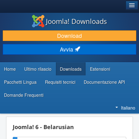
®
JOOMLA!
Joomla! Downloads
SCARICA & ESTENDI
Download
SCOPRI & IMPARA
Avvia
COMUNITÀ & SUPPORTO
RISORSE PER SVILUPPATORI
Home
Ultimo rilascio
Downloads
Estensioni
Pacchetti Lingua
Requisiti tecnici
Documentazione API
Domande Frequenti
Italiano
Joomla! 6 - Belarusian